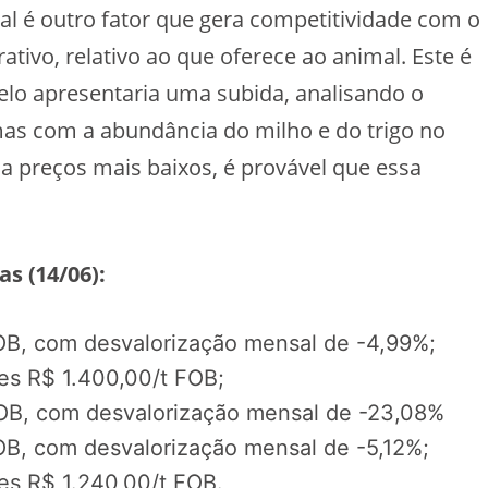
l é outro fator que gera competitividade com o
rativo, relativo ao que oferece ao animal. Este é
o apresentaria uma subida, analisando o
s com a abundância do milho e do trigo no
a preços mais baixos, é provável que essa
.
as (14/06):
OB, com desvalorização mensal de -4,99%;
es R$ 1.400,00/t FOB;
OB, com desvalorização mensal de -23,08%
OB, com desvalorização mensal de -5,12%;
es R$ 1.240,00/t FOB.