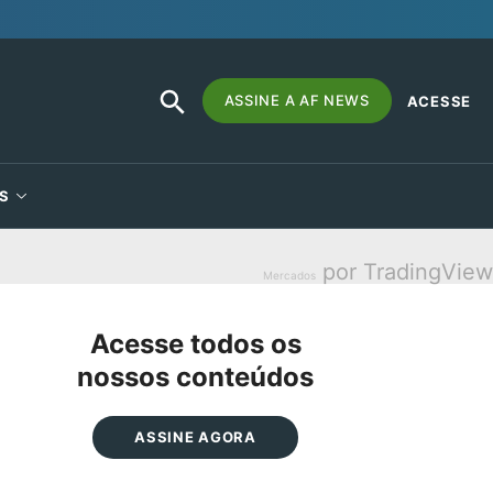
SEARCH
Search
ASSINE A AF NEWS
ACESSE
BUTTON
for:
S
por TradingView
Mercados
Acesse todos os
nossos conteúdos
ASSINE AGORA