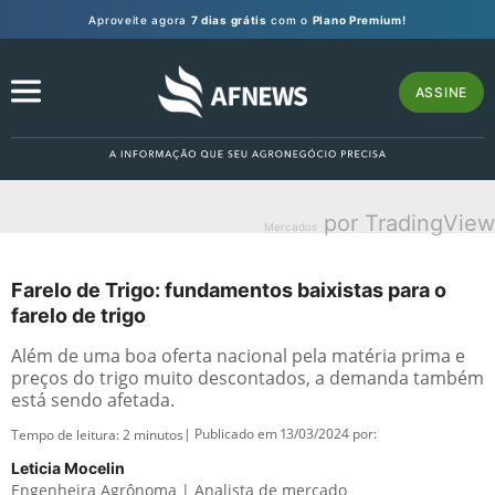
Aproveite agora
7 dias grátis
com o
Plano Premium!
ASSINE
por TradingView
Mercados
Farelo de Trigo: fundamentos baixistas para o
farelo de trigo
Além de uma boa oferta nacional pela matéria prima e
preços do trigo muito descontados, a demanda também
está sendo afetada.
| Publicado em 13/03/2024 por:
Tempo de leitura:
2
minutos
Leticia Mocelin
Engenheira Agrônoma | Analista de mercado