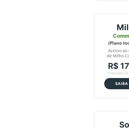
Mi
Comm
(Plano In
Acesso ao
de Milho C
R$ 1
*mensais no 
SAIBA
So