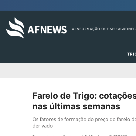
TRI
Farelo de Trigo: cotaçõe
nas últimas semanas
Os fatores de formação do preço do farelo d
derivado