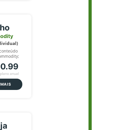
lho
odity
dividual)
 conteúdo
ommodity;
70.99
plano anual
 MAIS
ja