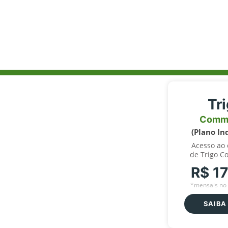
Tr
Comm
(Plano In
Acesso ao
de Trigo C
R$ 1
*mensais no 
SAIBA