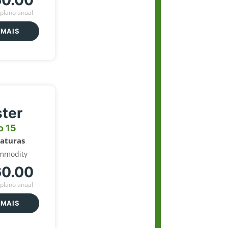
60.00
plano anual
 MAIS
ter
o 15
naturas
mmodity
60.00
plano anual
 MAIS