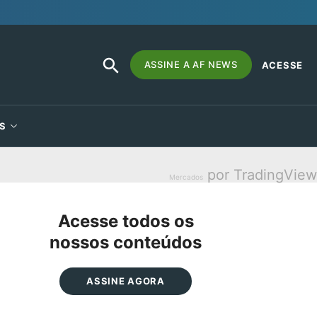
SEARCH
Search
ASSINE A AF NEWS
ACESSE
BUTTON
for:
S
por TradingView
Mercados
Acesse todos os
nossos conteúdos
ASSINE AGORA