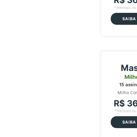
R$ 3
*mensais no 
SAIBA
Mas
Milh
15 assi
Milho Co
R$ 3
*mensais no 
SAIBA