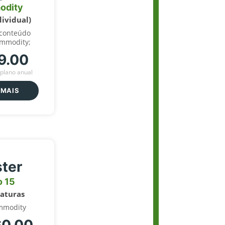
odity
dividual)
 conteúdo
ommodity;
9.00
plano anual
 MAIS
ter
o 15
naturas
mmodity