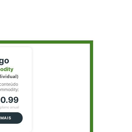
igo
odity
dividual)
 conteúdo
ommodity;
70.99
plano anual
 MAIS