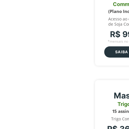
Comm
(Plano In
Acesso ao
de Soja C
R$ 9
*mensais no 
SAIBA
Mas
Trig
15 assi
Trigo Co