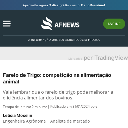
Aproveite agora
7 dias grátis
com o
Plano Premium!
ASSINE
por TradingView
Mercados
Farelo de Trigo: competição na alimentação
animal
Vale lembrar que o farelo de trigo pode melhorar a
eficiência alimentar dos bovinos.
| Publicado em 31/01/2024 por:
Tempo de leitura:
2
minutos
Leticia Mocelin
Engenheira Agrônoma | Analista de mercado