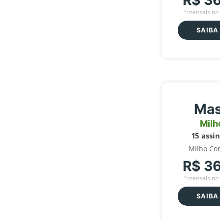
R$ 3
*mensais no 
SAIBA
Mas
Milh
15 assi
Milho Co
R$ 3
*mensais no 
SAIBA