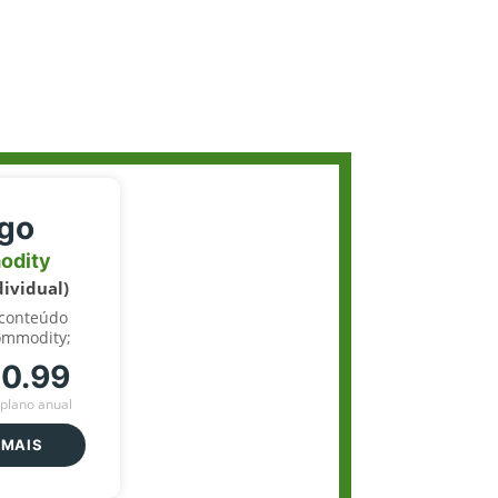
igo
odity
dividual)
 conteúdo
ommodity;
70.99
plano anual
 MAIS