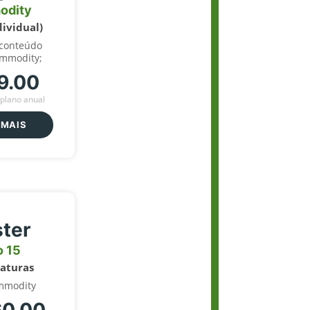
odity
dividual)
 conteúdo
ommodity;
9.00
plano anual
 MAIS
ter
o 15
naturas
mmodity