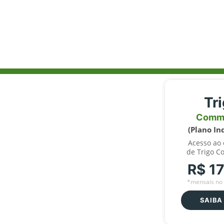
Tr
Comm
(Plano In
Acesso ao
de Trigo C
R$ 1
*mensais no 
SAIBA