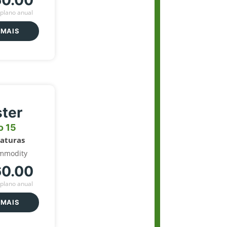
60.00
plano anual
 MAIS
ter
o 15
naturas
mmodity
60.00
plano anual
 MAIS