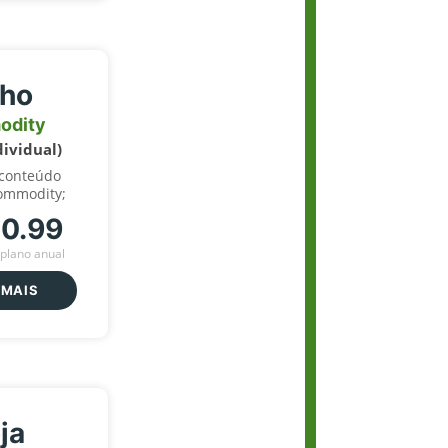
lho
odity
dividual)
 conteúdo
ommodity;
70.99
plano anual
 MAIS
ja