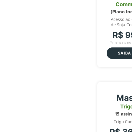
Comm
(Plano In
Acesso ao
de Soja C
R$ 9
*mensais no 
SAIBA
Mas
Trig
15 assi
Trigo Co