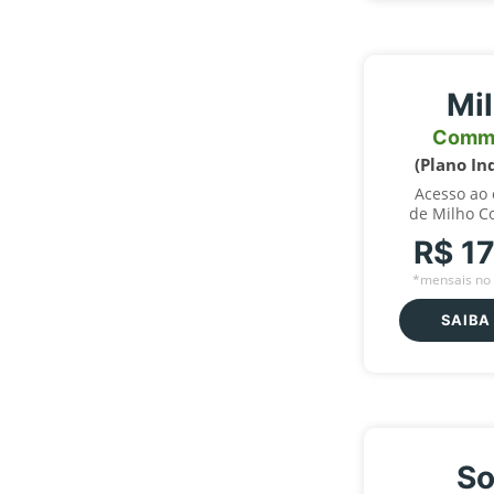
Mi
Comm
(Plano In
Acesso ao
de Milho C
R$ 1
*mensais no 
SAIBA
So