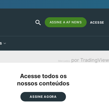
SEARCH
Search
ASSINE A AF NEWS
ACESSE
BUTTON
for:
S
por TradingView
Mercados
Acesse todos os
nossos conteúdos
ASSINE AGORA