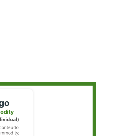
igo
odity
dividual)
 conteúdo
ommodity;