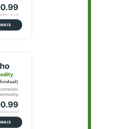
70.99
plano anual
 MAIS
lho
odity
dividual)
 conteúdo
ommodity;
70.99
plano anual
 MAIS