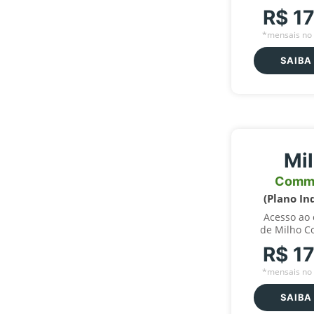
R$ 1
*mensais no 
SAIBA
Mi
Comm
(Plano In
Acesso ao
de Milho C
R$ 1
*mensais no 
SAIBA