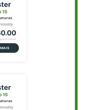
ter
o 15
naturas
mmodity
60.00
plano anual
 MAIS
ter
o 15
naturas
mmodity