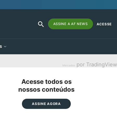
SEARCH
Search
ASSINE A AF NEWS
ACESSE
BUTTON
for:
S
por TradingView
Mercados
Acesse todos os
nossos conteúdos
ASSINE AGORA