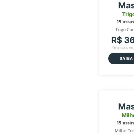
Mas
Trig
15 assi
Trigo Co
R$ 3
*mensais no 
SAIBA
Mas
Milh
15 assi
Milho Co