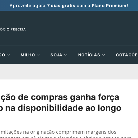
Aproveite agora
7 dias grátis
com o
Plano Premium!
GO
MILHO
SOJA
NOTÍCIAS
COTAÇÕE
pação de compras ganha força
 na disponibilidade ao longo
e limitações na originação comprimem margens dos