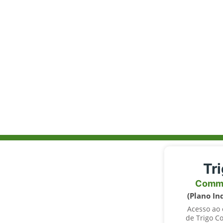
Tr
Comm
(Plano In
Acesso ao
de Trigo C