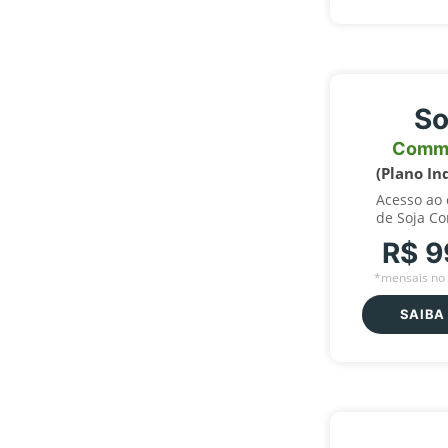
So
Comm
(Plano In
Acesso ao
de Soja C
R$ 9
*mensais no 
SAIBA