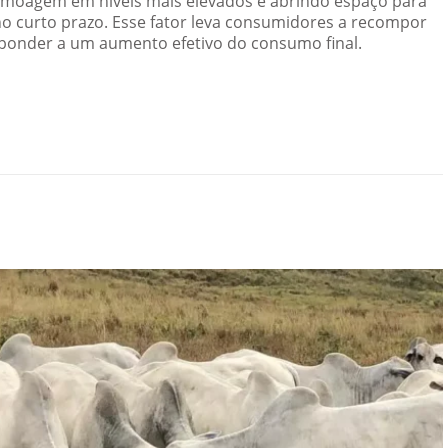
 moagem em níveis mais elevados e abrindo espaço para
no curto prazo. Esse fator leva consumidores a recompor
sponder a um aumento efetivo do consumo final.