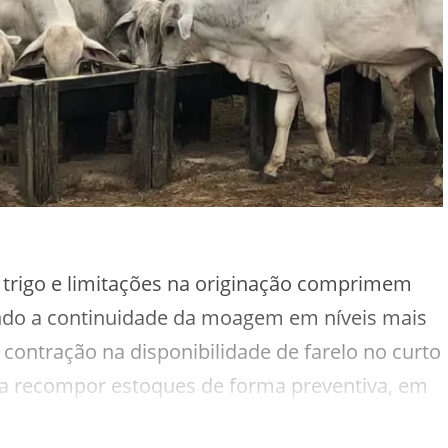
 trigo e limitações na originação comprimem
do a continuidade da moagem em níveis mais
contração na disponibilidade de farelo no curto
 a recompor estoques de forma preventiva, em
ivo do consumo final.