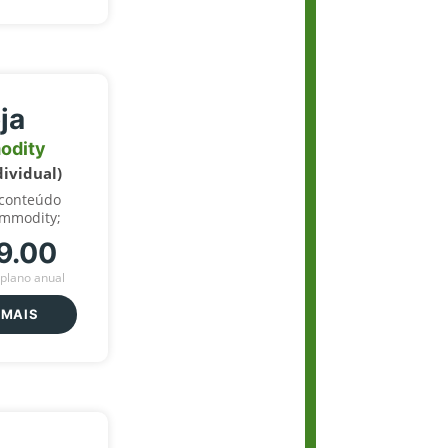
ja
odity
dividual)
 conteúdo
ommodity;
9.00
plano anual
 MAIS