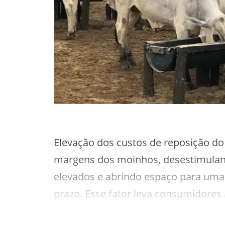
Elevação dos custos de reposição do
margens dos moinhos, desestimulan
elevados e abrindo espaço para uma 
prazo. Esse fator leva consumidores
vez de responder a um aumento efet