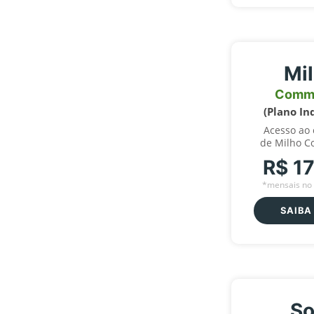
Mi
Comm
(Plano In
Acesso ao
de Milho C
R$ 1
*mensais no 
SAIBA
So