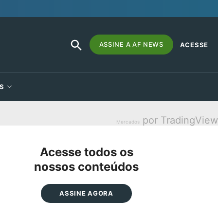
SEARCH
Search
ASSINE A AF NEWS
ACESSE
BUTTON
for:
S
por TradingView
Mercados
Acesse todos os
nossos conteúdos
ASSINE AGORA