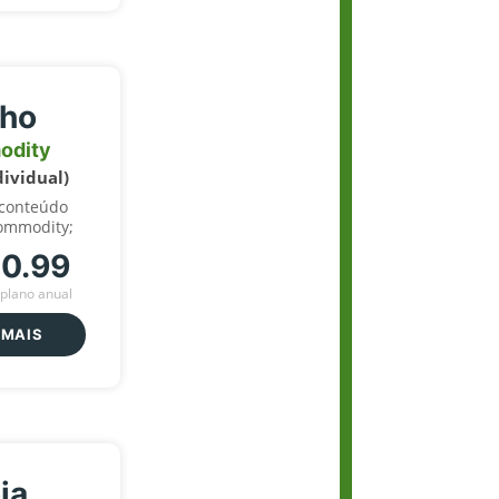
lho
odity
dividual)
 conteúdo
ommodity;
70.99
plano anual
 MAIS
ja