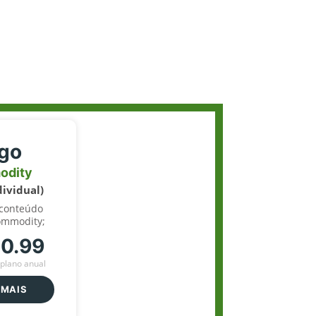
igo
odity
dividual)
 conteúdo
ommodity;
70.99
plano anual
 MAIS