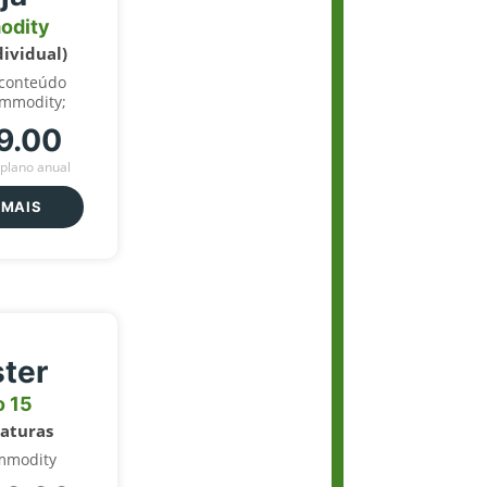
odity
dividual)
 conteúdo
ommodity;
9.00
plano anual
 MAIS
ter
o 15
naturas
mmodity