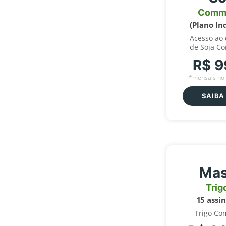
Comm
(Plano In
Acesso ao
de Soja C
R$ 9
*mensais no 
SAIBA
Mas
Trig
15 assi
Trigo Co