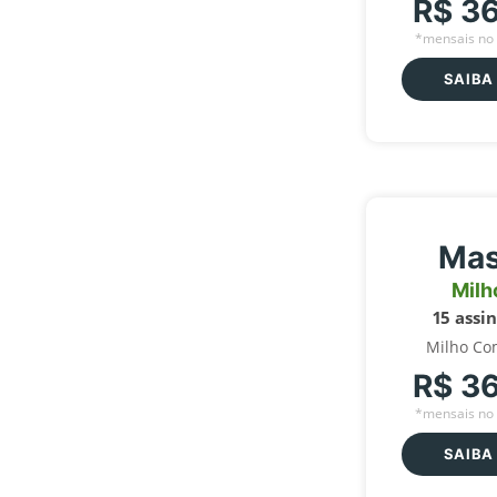
R$ 3
*mensais no 
SAIBA
Mas
Milh
15 assi
Milho Co
R$ 3
*mensais no 
SAIBA