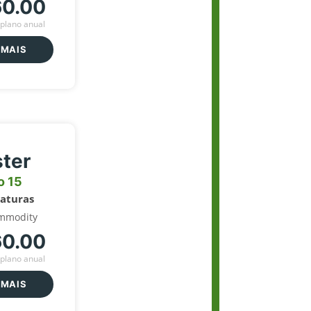
60.00
plano anual
 MAIS
ter
o 15
naturas
mmodity
60.00
plano anual
 MAIS