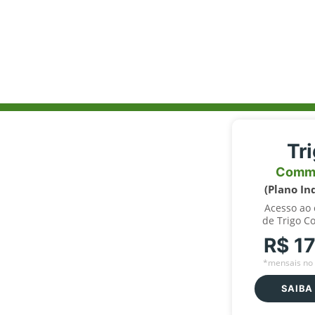
Tr
Comm
(Plano In
Acesso ao
de Trigo C
R$ 1
*mensais no 
SAIBA