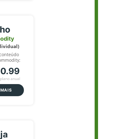
lho
odity
dividual)
 conteúdo
ommodity;
70.99
plano anual
 MAIS
ja