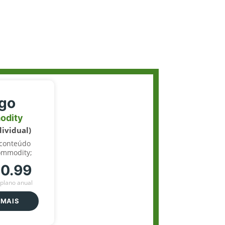
igo
odity
dividual)
 conteúdo
ommodity;
70.99
plano anual
 MAIS