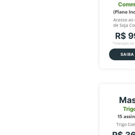
Comm
(Plano In
Acesso ao
de Soja C
R$ 9
*mensais no 
SAIBA
Mas
Trig
15 assi
Trigo Co