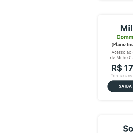
Mi
Comm
(Plano In
Acesso ao
de Milho C
R$ 1
*mensais no 
SAIBA
So