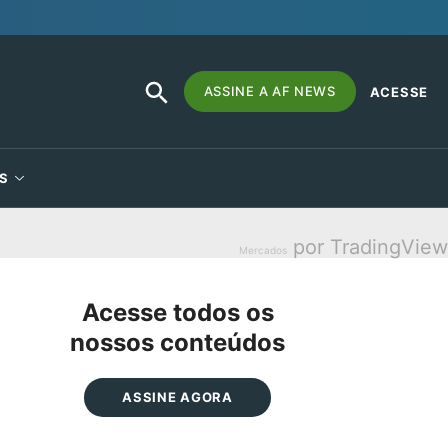
SEARCH
Search
ASSINE A AF NEWS
ACESSE
BUTTON
for:
S
por TradingView
Mercados
Acesse todos os
nossos conteúdos
ASSINE AGORA