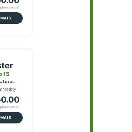
60.00
plano anual
 MAIS
ter
o 15
naturas
mmodity
60.00
plano anual
 MAIS