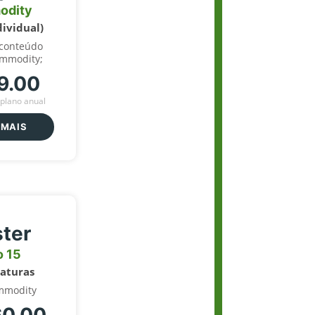
odity
dividual)
 conteúdo
ommodity;
9.00
plano anual
 MAIS
ter
o 15
naturas
mmodity