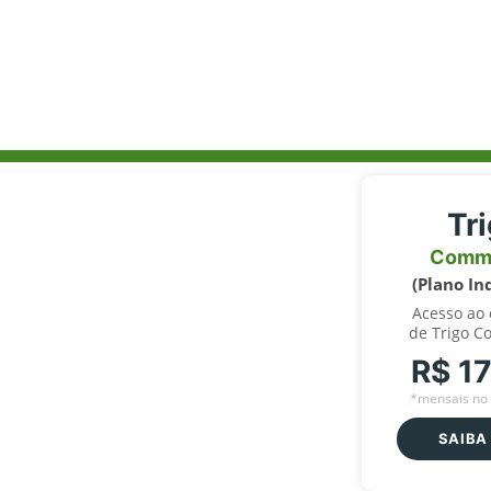
Tr
Comm
(Plano In
Acesso ao
de Trigo C
R$ 1
*mensais no 
SAIBA