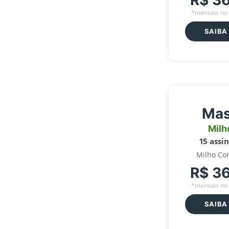
R$ 3
*mensais no 
SAIBA
Mas
Milh
15 assi
Milho Co
R$ 3
*mensais no 
SAIBA