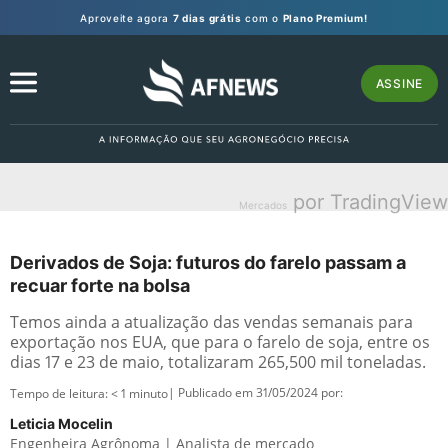
Aproveite agora
7 dias grátis
com o
Plano Premium!
ASSINE
por TradingView
Mercados
Derivados de Soja: futuros do farelo passam a
recuar forte na bolsa
Temos ainda a atualização das vendas semanais para
exportação nos EUA, que para o farelo de soja, entre os
dias 17 e 23 de maio, totalizaram 265,500 mil toneladas.
| Publicado em 31/05/2024 por:
Tempo de leitura:
< 1
minuto
Leticia Mocelin
Engenheira Agrônoma | Analista de mercado