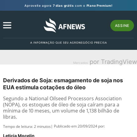
Aproveite agora
7 dias grátis
com o
Plano Premium!
ASSINE
por TradingView
Mercados
Derivados de Soja: esmagamento de soja nos
EUA estimula cotações do óleo
Segundo a National Oilseed Processors Association
(NOPA), os estoques de óleo de soja caíram para a
mínima de 10 meses, um volume de 1,138 bilhão de
libras.
| Publicado em 20/09/2024 por:
Tempo de leitura:
2
minutos
Leticia Mocelin