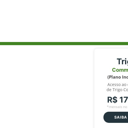
Tr
Comm
(Plano In
Acesso ao
de Trigo C
R$ 1
*mensais no 
SAIBA