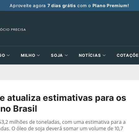
Aproveite agora
7 dias grátis
com o
Plano Premium!
GO
MILHO
SOJA
NOTÍCIAS
COTAÇÕE
e atualiza estimativas para os
no Brasil
53,2 milhões de toneladas, com uma estimativa para a
adas. O óleo de soja deverá somar um volume de 10,7