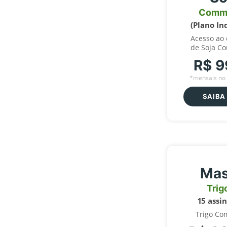
Comm
(Plano In
Acesso ao
de Soja C
R$ 9
*mensais no 
SAIBA
Mas
Trig
15 assi
Trigo Co