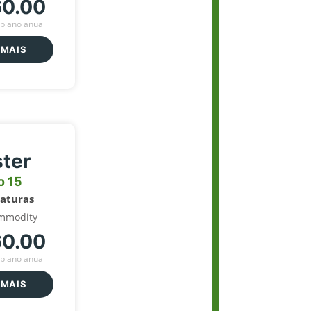
60.00
plano anual
 MAIS
ter
o 15
naturas
mmodity
60.00
plano anual
 MAIS