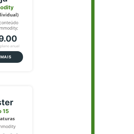
odity
dividual)
 conteúdo
ommodity;
9.00
plano anual
 MAIS
ter
o 15
naturas
mmodity