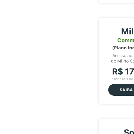
Mi
Comm
(Plano In
Acesso ao
de Milho C
R$ 1
*mensais no 
SAIBA
So