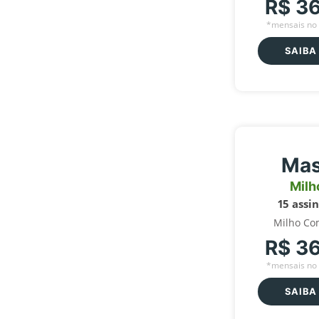
R$ 3
*mensais no 
SAIBA
Mas
Milh
15 assi
Milho Co
R$ 3
*mensais no 
SAIBA