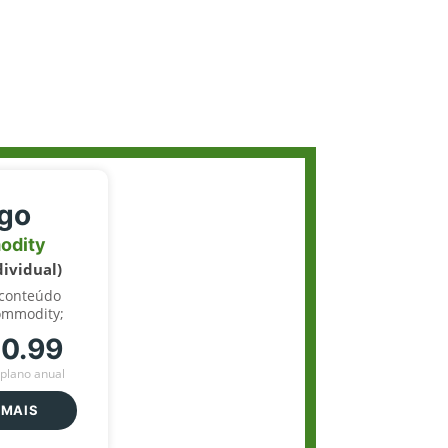
igo
odity
dividual)
 conteúdo
ommodity;
70.99
plano anual
 MAIS