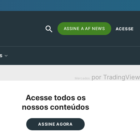
SEARCH
Search
ASSINE A AF NEWS
ACESSE
BUTTON
for:
S
por TradingView
Mercados
Acesse todos os
nossos conteúdos
ASSINE AGORA