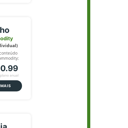
lho
odity
dividual)
 conteúdo
ommodity;
70.99
plano anual
 MAIS
ja