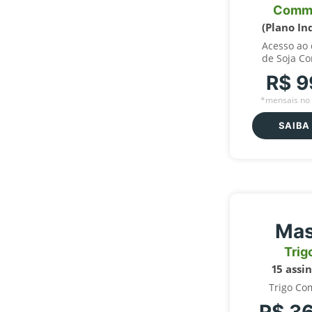
Comm
(Plano In
Acesso ao
de Soja C
R$ 9
*mensais no 
SAIBA
Mas
Trig
15 assi
Trigo Co