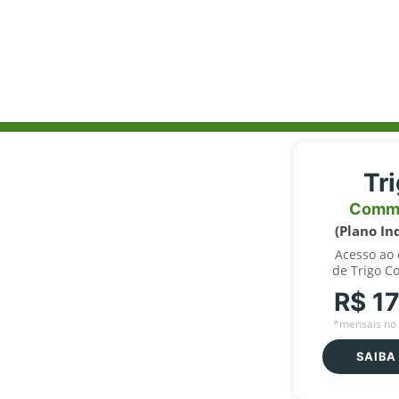
Tr
Comm
(Plano In
Acesso ao
de Trigo C
R$ 1
*mensais no 
SAIBA