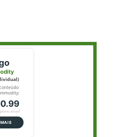
igo
odity
dividual)
 conteúdo
ommodity;
70.99
plano anual
 MAIS