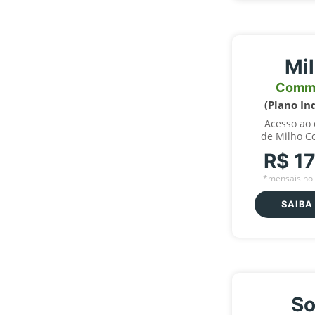
Mi
Comm
(Plano In
Acesso ao
de Milho C
R$ 1
*mensais no 
SAIBA
So