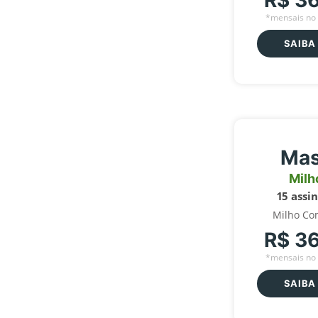
R$ 3
*mensais no 
SAIBA
Mas
Milh
15 assi
Milho Co
R$ 3
*mensais no 
SAIBA