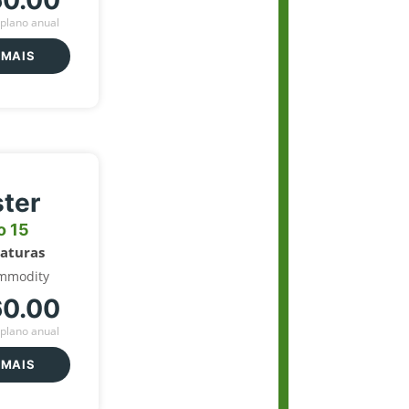
60.00
plano anual
 MAIS
ter
o 15
naturas
mmodity
60.00
plano anual
 MAIS