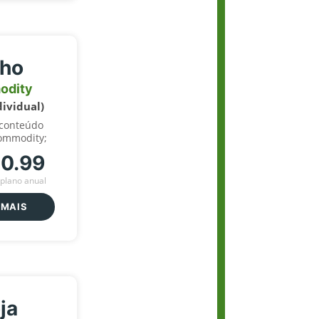
lho
odity
dividual)
 conteúdo
ommodity;
70.99
plano anual
 MAIS
ja