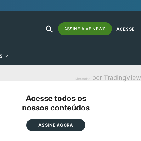
SEARCH
Search
ASSINE A AF NEWS
ACESSE
BUTTON
for:
S
por TradingView
Mercados
Acesse todos os
nossos conteúdos
ASSINE AGORA