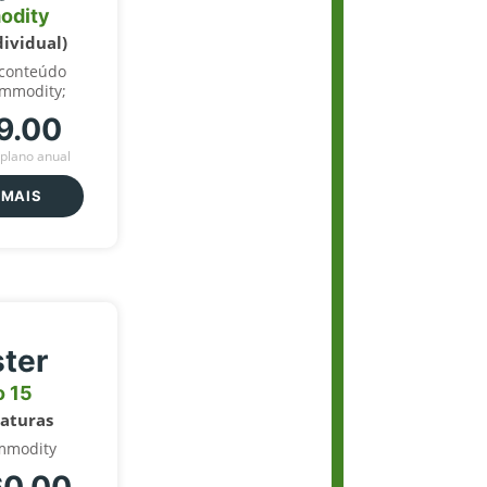
odity
dividual)
 conteúdo
ommodity;
9.00
plano anual
 MAIS
ter
o 15
naturas
mmodity