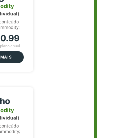
odity
dividual)
 conteúdo
ommodity;
70.99
plano anual
 MAIS
lho
odity
dividual)
 conteúdo
ommodity;