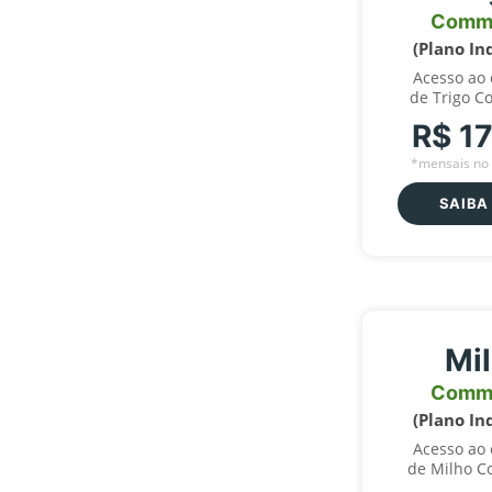
Comm
(Plano In
Acesso ao
de Trigo C
R$ 1
*mensais no 
SAIBA
Mi
Comm
(Plano In
Acesso ao
de Milho C