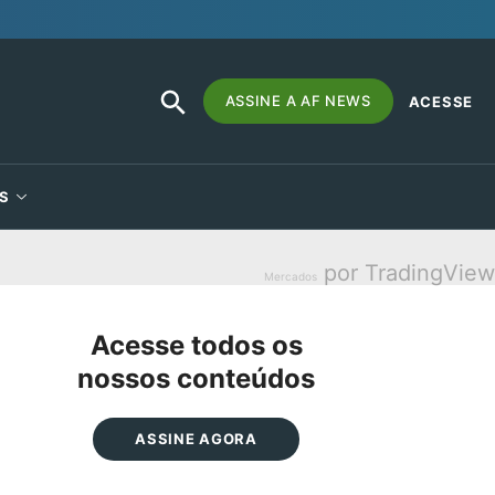
SEARCH
Search
ASSINE A AF NEWS
ACESSE
BUTTON
for:
S
por TradingView
Mercados
Acesse todos os
nossos conteúdos
ASSINE AGORA