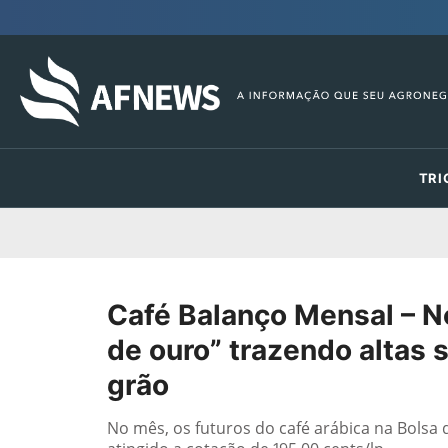
TRI
Café Balanço Mensal – N
de ouro” trazendo altas s
grão
No mês, os futuros do café arábica na Bolsa