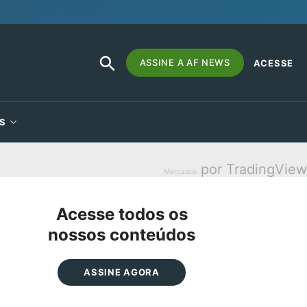
SEARCH
Search
ASSINE A AF NEWS
ACESSE
BUTTON
for:
S
por TradingView
Mercados
Acesse todos os
nossos conteúdos
ASSINE AGORA