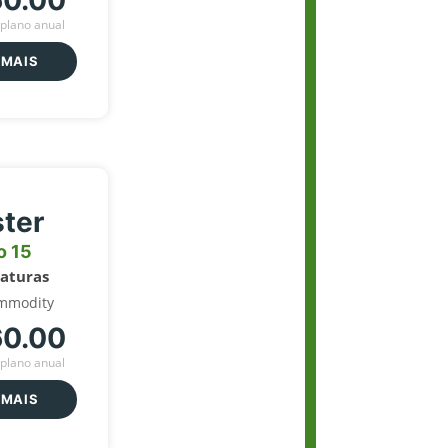
60.00
plano anual
 MAIS
ter
o 15
naturas
mmodity
60.00
plano anual
 MAIS