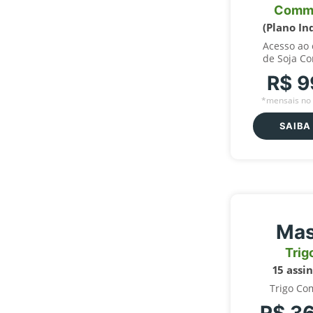
Comm
(Plano In
Acesso ao
de Soja C
R$ 9
*mensais no 
SAIBA
Mas
Trig
15 assi
Trigo Co