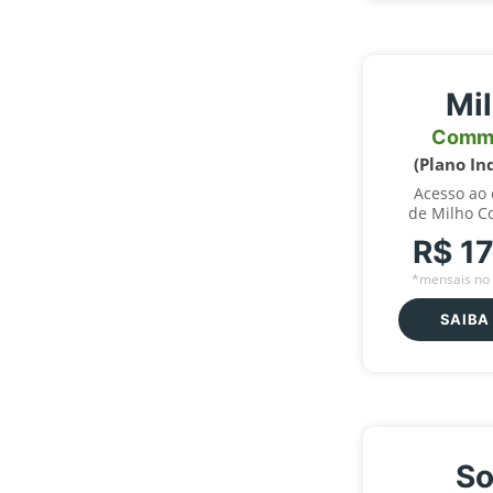
Mi
Comm
(Plano In
Acesso ao
de Milho C
R$ 1
*mensais no 
SAIBA
So