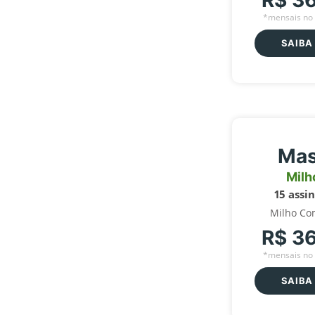
R$ 3
*mensais no 
SAIBA
Mas
Milh
15 assi
Milho Co
R$ 3
*mensais no 
SAIBA