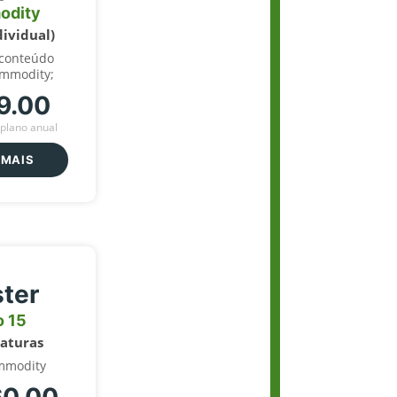
odity
dividual)
 conteúdo
ommodity;
9.00
plano anual
 MAIS
ter
o 15
naturas
mmodity