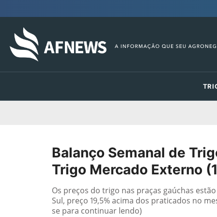
TRI
Balanço Semanal de Trigo:
Trigo Mercado Externo (
Os preços do trigo nas praças gaúchas estão
Sul, preço 19,5% acima dos praticados no me
se para continuar lendo)