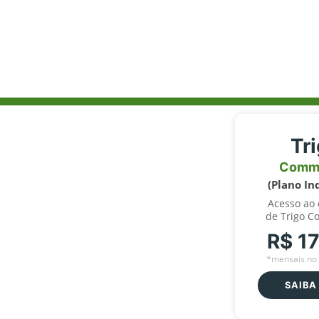
Tr
Comm
(Plano In
Acesso ao
de Trigo C
R$ 1
*mensais no 
SAIBA