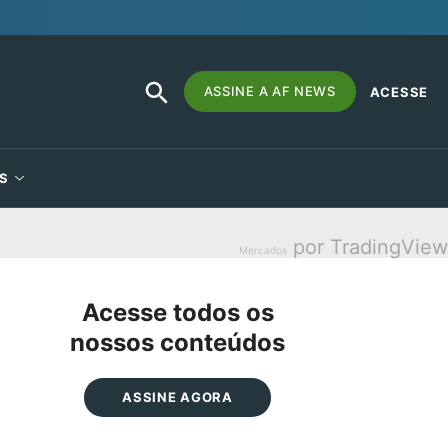
SEARCH
Search
ASSINE A AF NEWS
ACESSE
BUTTON
for:
S
por TradingView
Mercados
Acesse todos os
nossos conteúdos
ASSINE AGORA