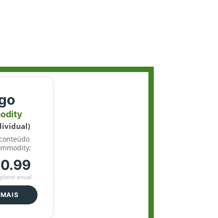
igo
odity
dividual)
 conteúdo
ommodity;
70.99
plano anual
 MAIS