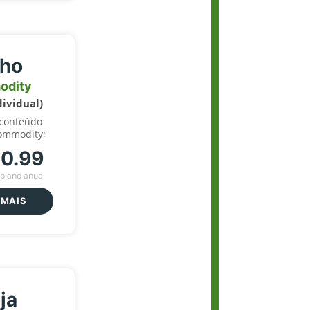
lho
odity
dividual)
 conteúdo
ommodity;
70.99
plano anual
 MAIS
ja