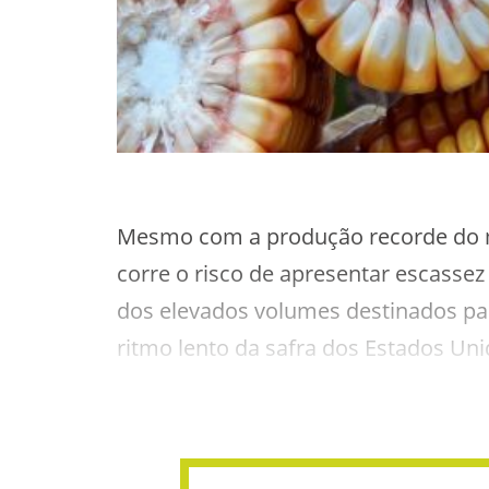
Mesmo com a produção recorde do m
corre o risco de apresentar escassez 
dos elevados volumes destinados par
ritmo lento da safra dos Estados Un
e também pelo atraso no plantio da p