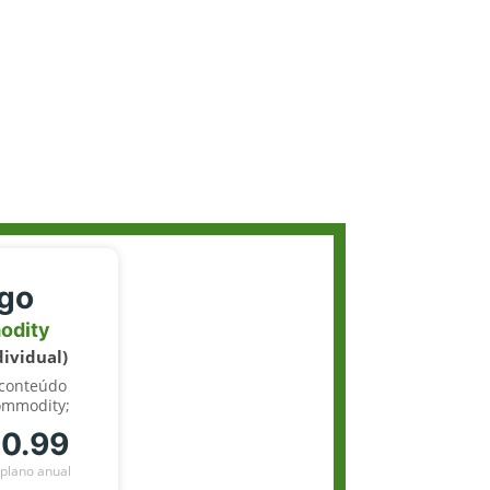
igo
odity
dividual)
 conteúdo
ommodity;
70.99
plano anual