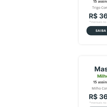
15 assi
Trigo Co
R$ 3
*mensais no 
SAIBA
Mas
Milh
15 assi
Milho Co
R$ 3
*mensais no 