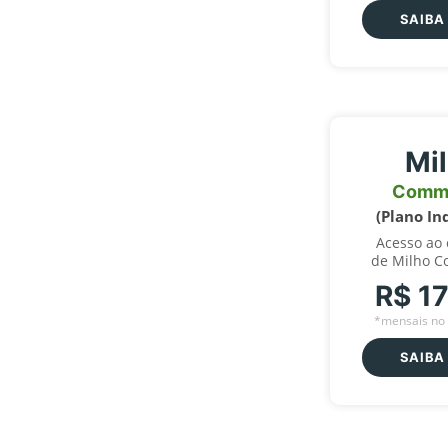
SAIBA
Mi
Comm
(Plano In
Acesso ao
de Milho C
R$ 1
*mensais no 
SAIBA