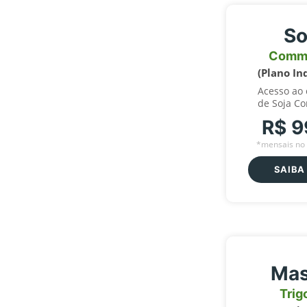
So
Comm
(Plano In
Acesso ao
de Soja C
R$ 9
*mensais no 
SAIBA
Mas
Trig