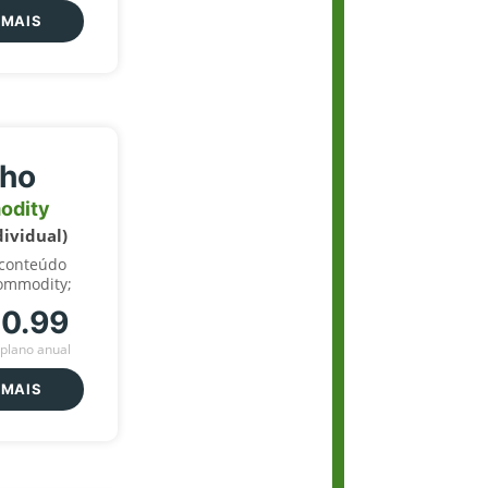
 MAIS
lho
odity
dividual)
 conteúdo
ommodity;
70.99
plano anual
 MAIS