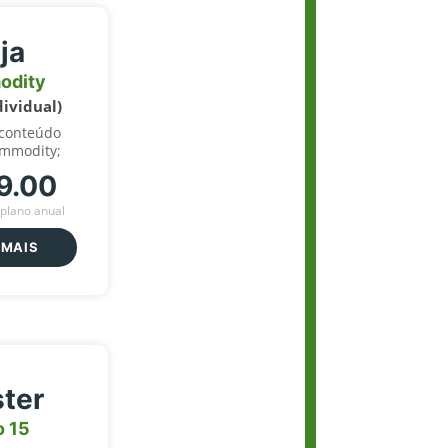
ja
odity
dividual)
 conteúdo
ommodity;
9.00
plano anual
 MAIS
ter
o 15