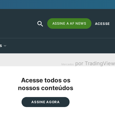
SEARCH
Search
ASSINE A AF NEWS
ACESSE
BUTTON
for:
S
por TradingView
Mercados
Acesse todos os
nossos conteúdos
ASSINE AGORA