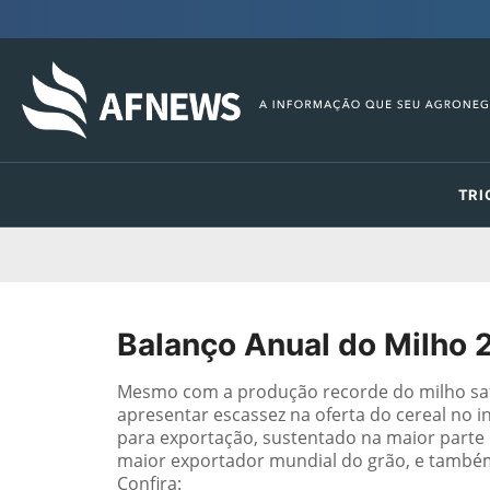
TRI
Balanço Anual do Milho 
Mesmo com a produção recorde do milho safr
apresentar escassez na oferta do cereal no i
para exportação, sustentado na maior parte 
maior exportador mundial do grão, e também 
Confira: