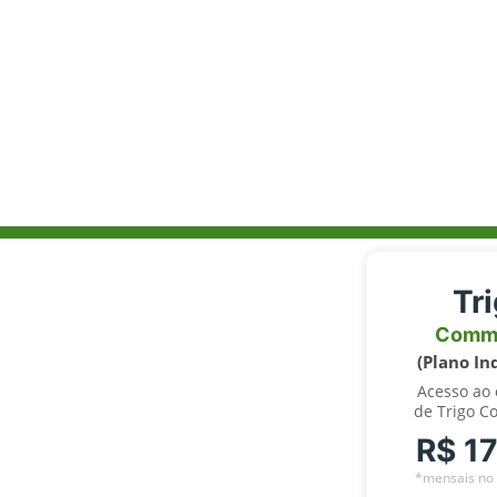
Tr
Comm
(Plano In
Acesso ao
de Trigo C
R$ 1
*mensais no 