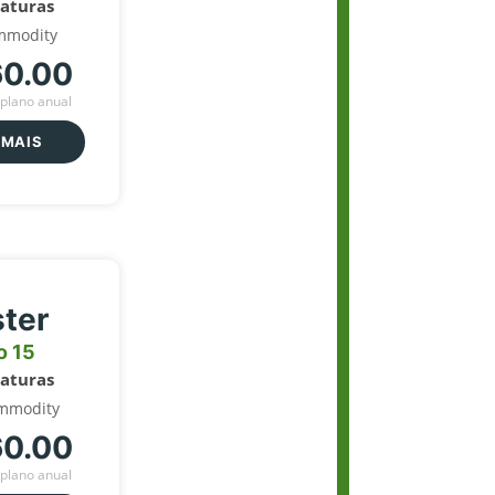
naturas
mmodity
60.00
plano anual
 MAIS
ter
o 15
naturas
mmodity
60.00
plano anual