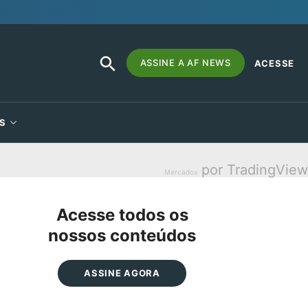
SEARCH
Search
ASSINE A AF NEWS
ACESSE
BUTTON
for:
S
por TradingView
Mercados
Acesse todos os
nossos conteúdos
ASSINE AGORA