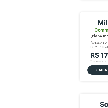
Mi
Comm
(Plano In
Acesso ao
de Milho C
R$ 1
*mensais no 
SAIBA
So