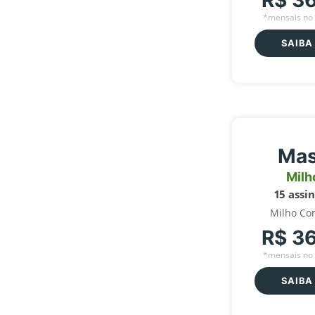
R$ 3
*mensais no 
SAIBA
Mas
Milh
15 assi
Milho Co
R$ 3
*mensais no 
SAIBA