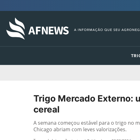
TRI
Trigo Mercado Externo: 
cereal
A semana começou estável para o trigo no me
Chicago abriam com leves valorizações.