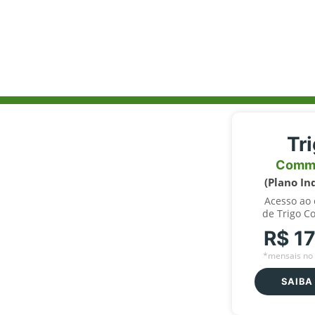
Tr
Comm
(Plano In
Acesso ao
de Trigo C
R$ 1
*mensais no 
SAIBA