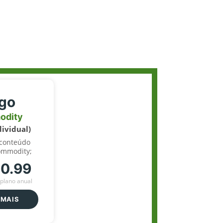
igo
odity
dividual)
 conteúdo
ommodity;
70.99
plano anual
 MAIS