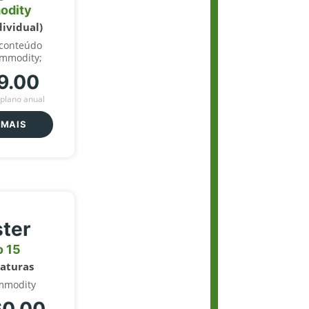
odity
dividual)
 conteúdo
ommodity;
9.00
plano anual
 MAIS
ter
o 15
naturas
mmodity