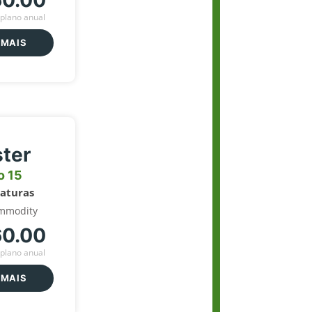
60.00
plano anual
 MAIS
ter
o 15
naturas
mmodity
60.00
plano anual
 MAIS