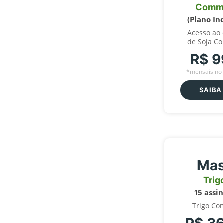
Comm
(Plano In
Acesso ao
de Soja C
R$ 9
*mensais no 
SAIBA
Mas
Trig
15 assi
Trigo Co