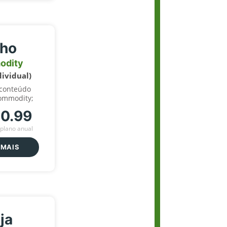
lho
odity
dividual)
 conteúdo
ommodity;
70.99
plano anual
 MAIS
ja