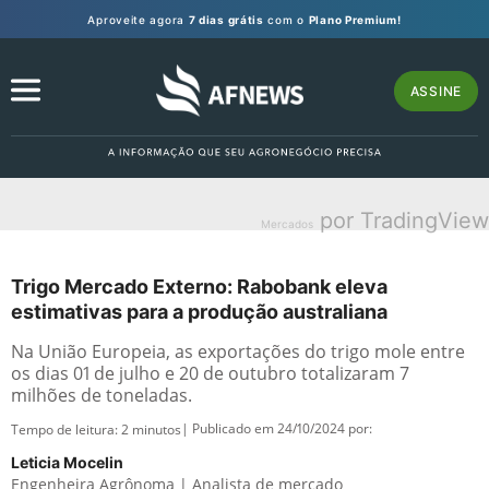
Aproveite agora
7 dias grátis
com o
Plano Premium!
ASSINE
por TradingView
Mercados
Trigo Mercado Externo: Rabobank eleva
estimativas para a produção australiana
Na União Europeia, as exportações do trigo mole entre
os dias 01 de julho e 20 de outubro totalizaram 7
milhões de toneladas.
| Publicado em 24/10/2024 por:
Tempo de leitura:
2
minutos
Leticia Mocelin
Engenheira Agrônoma | Analista de mercado