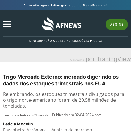
Aproveite agora
7 dias grátis
com o
Plano Premium!
ASSINE
por TradingView
Mercados
Trigo Mercado Externo: mercado digerindo os
dados dos estoques trimestrais nos EUA
Relembrando, os estoques trimestrais divulgados para
o trigo norte-americano foram de 29,58 milhões de
toneladas.
| Publicado em 02/04/2024 por:
Tempo de leitura:
< 1
minuto
Leticia Mocelin
Engenheira Agrônoma | Analista de mercado