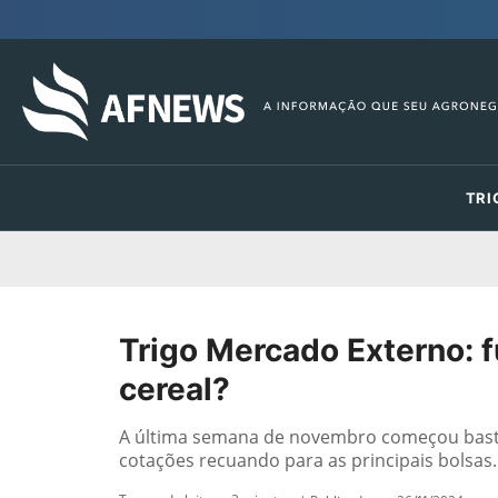
TRI
Trigo Mercado Externo: 
cereal?
A última semana de novembro começou basta
cotações recuando para as principais bolsas.