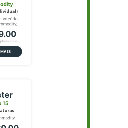
odity
dividual)
 conteúdo
ommodity;
9.00
plano anual
 MAIS
ter
o 15
naturas
mmodity