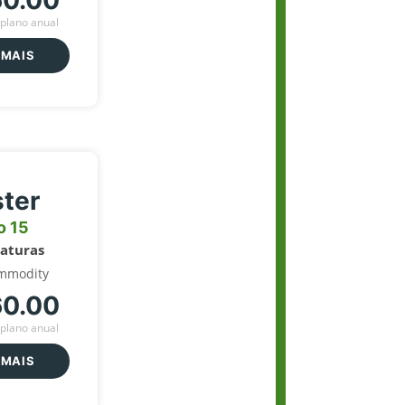
60.00
plano anual
 MAIS
ter
o 15
naturas
mmodity
60.00
plano anual
 MAIS