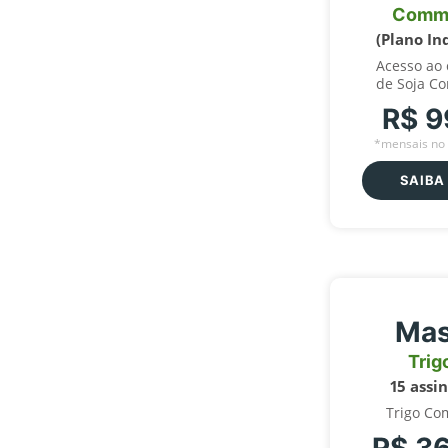
Comm
(Plano In
Acesso ao
de Soja C
R$ 9
*mensais no 
SAIBA
Mas
Trig
15 assi
Trigo Co