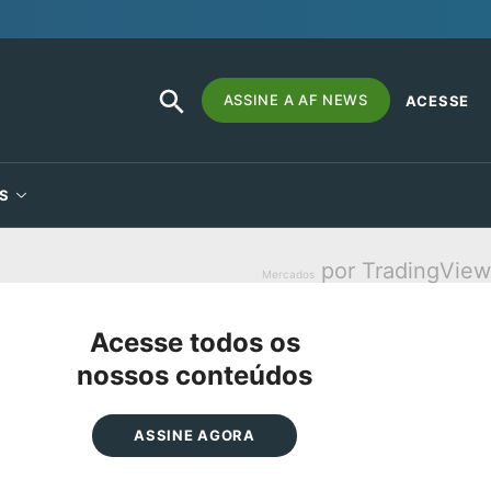
SEARCH
Search
ASSINE A AF NEWS
ACESSE
BUTTON
for:
S
por TradingView
Mercados
Acesse todos os
nossos conteúdos
ASSINE AGORA