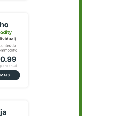
lho
odity
dividual)
 conteúdo
ommodity;
70.99
plano anual
 MAIS
ja