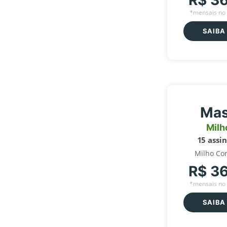
R$ 3
*mensais no 
SAIBA
Mas
Milh
15 assi
Milho Co
R$ 3
*mensais no 
SAIBA