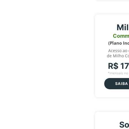
Mi
Comm
(Plano In
Acesso ao
de Milho C
R$ 1
*mensais no 
SAIBA
So