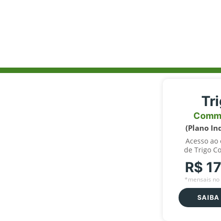
Tr
Comm
(Plano In
Acesso ao
de Trigo C
R$ 1
*mensais no 
SAIBA