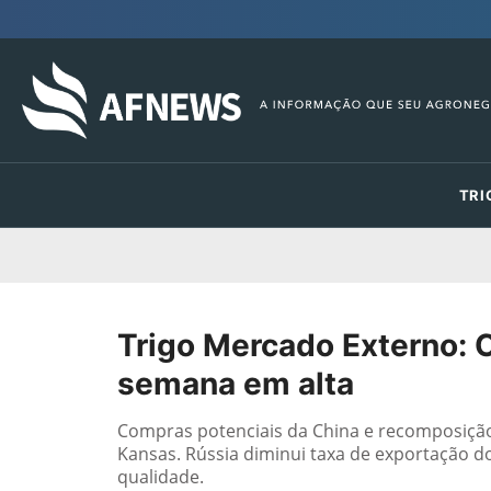
TRI
Trigo Mercado Externo: C
semana em alta
Compras potenciais da China e recomposição
Kansas. Rússia diminui taxa de exportação do 
qualidade.