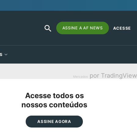
SEARCH
Search
ASSINE A AF NEWS
ACESSE
BUTTON
for:
S
por TradingView
Mercados
Acesse todos os
nossos conteúdos
ASSINE AGORA