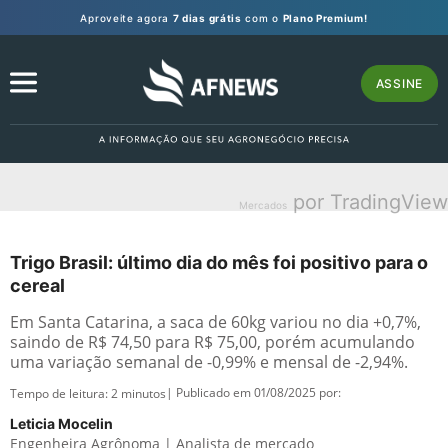
Aproveite agora
7 dias grátis
com o
Plano Premium!
ASSINE
por TradingView
Mercados
Trigo Brasil: último dia do mês foi positivo para o
cereal
Em Santa Catarina, a saca de 60kg variou no dia +0,7%,
saindo de R$ 74,50 para R$ 75,00, porém acumulando
uma variação semanal de -0,99% e mensal de -2,94%.
| Publicado em 01/08/2025 por:
Tempo de leitura:
2
minutos
Leticia Mocelin
Engenheira Agrônoma | Analista de mercado