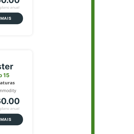
60.00
plano anual
 MAIS
ter
o 15
naturas
mmodity
60.00
plano anual
 MAIS