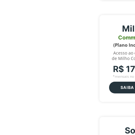
Mi
Comm
(Plano In
Acesso ao
de Milho C
R$ 1
*mensais no 
SAIBA
So