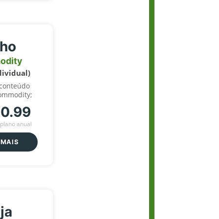
lho
odity
dividual)
 conteúdo
ommodity;
70.99
plano anual
 MAIS
ja