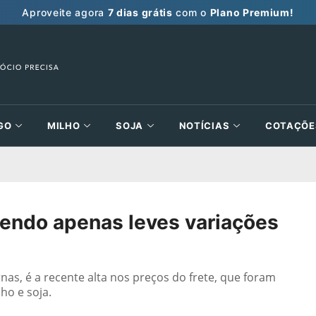
Aproveite agora
7 dias grátis
com o
Plano Premium!
GO
MILHO
SOJA
NOTÍCIAS
COTAÇÕE
zendo apenas leves variações
rnas, é a recente alta nos preços do frete, que foram
ho e soja.