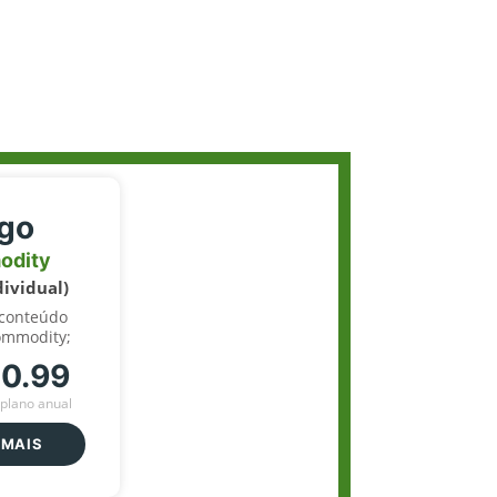
igo
odity
dividual)
 conteúdo
ommodity;
70.99
plano anual
 MAIS