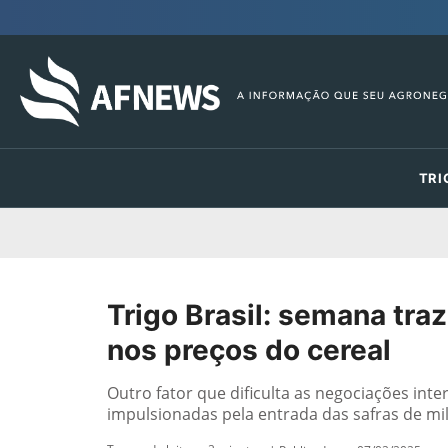
TRI
Trigo Brasil: semana tra
nos preços do cereal
Outro fator que dificulta as negociações inte
impulsionadas pela entrada das safras de mil