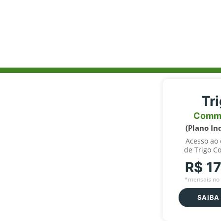
Tr
Comm
(Plano In
Acesso ao
de Trigo C
R$ 1
*mensais no 
SAIBA