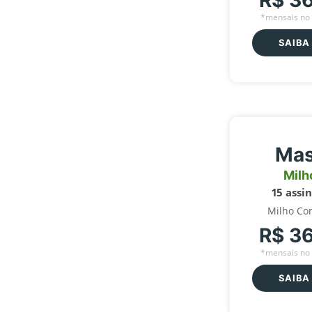
R$ 3
*mensais no 
SAIBA
Mas
Milh
15 assi
Milho Co
R$ 3
*mensais no 
SAIBA