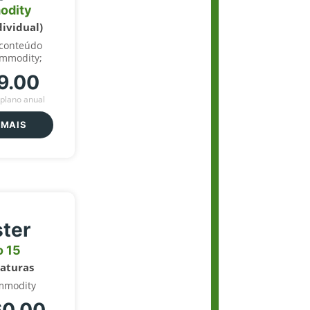
odity
dividual)
 conteúdo
ommodity;
9.00
plano anual
 MAIS
ter
o 15
naturas
mmodity