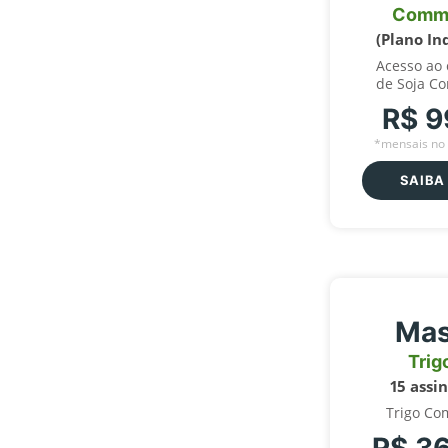
Comm
(Plano In
Acesso ao
de Soja C
R$ 9
*mensais no 
SAIBA
Mas
Trig
15 assi
Trigo Co