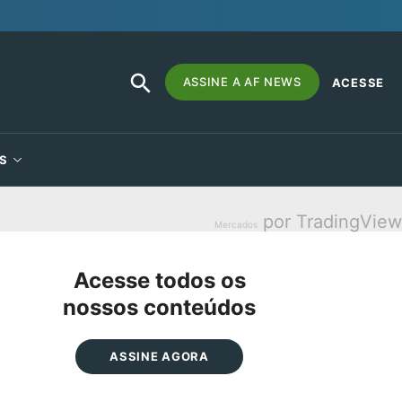
SEARCH
Search
ASSINE A AF NEWS
ACESSE
BUTTON
for:
S
por TradingView
Mercados
Acesse todos os
nossos conteúdos
ASSINE AGORA