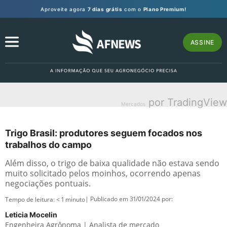
Aproveite agora
7 dias grátis
com o
Plano Premium!
ASSINE
por TradingView
Mercados
Trigo Brasil: produtores seguem focados nos
trabalhos do campo
Além disso, o trigo de baixa qualidade não estava sendo
muito solicitado pelos moinhos, ocorrendo apenas
negociações pontuais.
| Publicado em 31/01/2024 por:
Tempo de leitura:
< 1
minuto
Leticia Mocelin
Engenheira Agrônoma | Analista de mercado