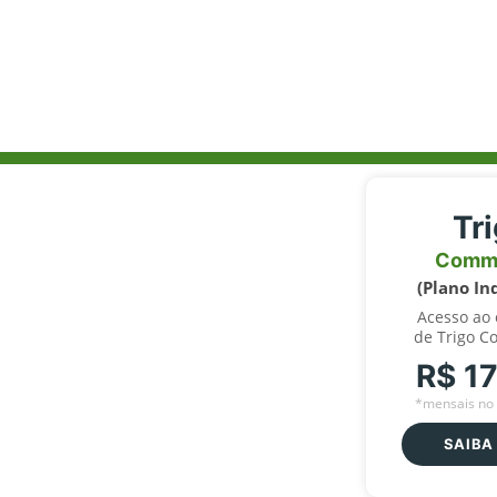
Tr
Comm
(Plano In
Acesso ao
de Trigo C
R$ 1
*mensais no 
SAIBA