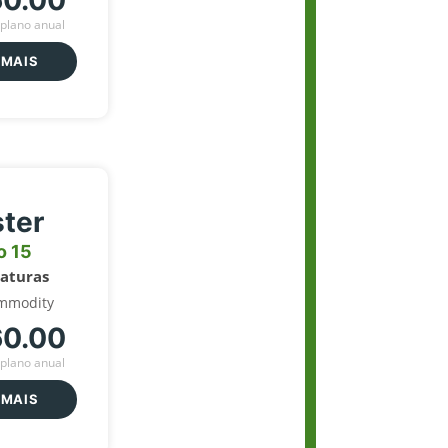
60.00
plano anual
 MAIS
ter
o 15
naturas
mmodity
60.00
plano anual
 MAIS