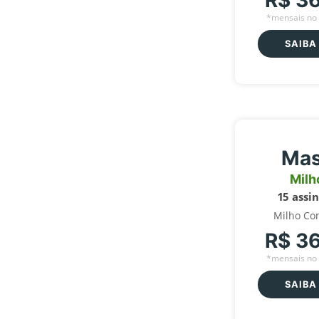
R$ 3
*mensais no 
SAIBA
Mas
Milh
15 assi
Milho Co
R$ 3
*mensais no 
SAIBA