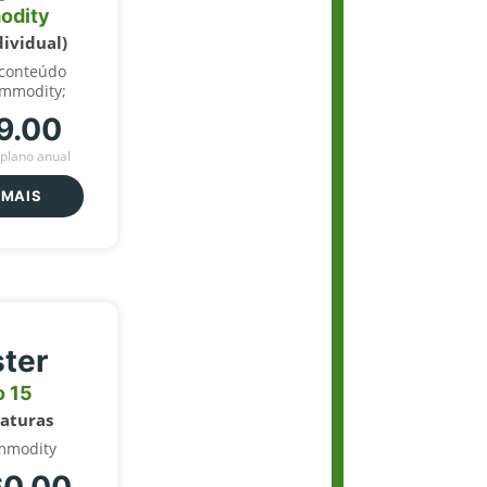
odity
dividual)
 conteúdo
ommodity;
9.00
plano anual
 MAIS
ter
o 15
naturas
mmodity