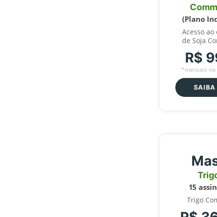
Comm
(Plano In
Acesso ao
de Soja C
R$ 9
*mensais no 
SAIBA
Mas
Trig
15 assi
Trigo Co