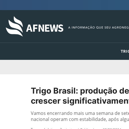
TRI
Trigo Brasil: produção d
crescer significativamen
Vamos encerrando mais uma semana de setem
nacional operam com estabilidade, após algun