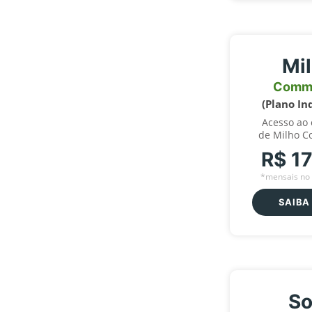
Mi
Comm
(Plano In
Acesso ao
de Milho C
R$ 1
*mensais no 
SAIBA
So