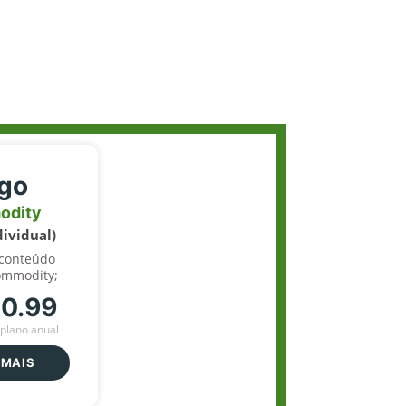
igo
odity
dividual)
 conteúdo
ommodity;
70.99
plano anual
 MAIS