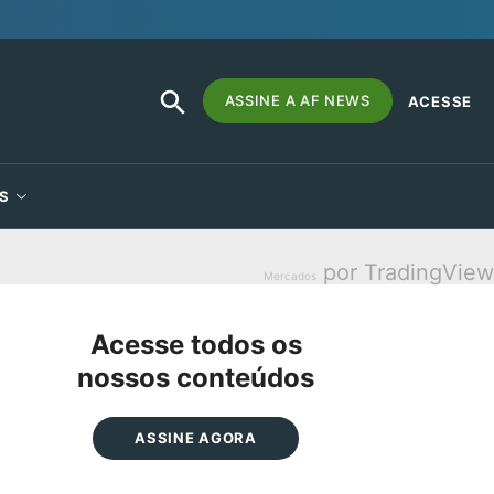
SEARCH
Search
ASSINE A AF NEWS
ACESSE
BUTTON
for:
S
por TradingView
Mercados
Acesse todos os
nossos conteúdos
ASSINE AGORA