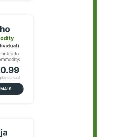
lho
odity
dividual)
 conteúdo
ommodity;
70.99
plano anual
 MAIS
ja