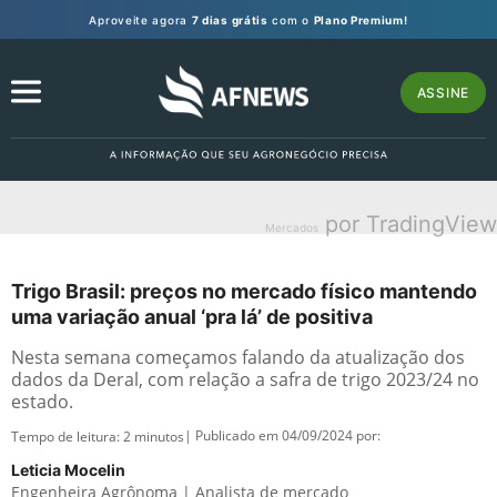
Aproveite agora
7 dias grátis
com o
Plano Premium!
ASSINE
por TradingView
Mercados
Trigo Brasil: preços no mercado físico mantendo
uma variação anual ‘pra lá’ de positiva
Nesta semana começamos falando da atualização dos
dados da Deral, com relação a safra de trigo 2023/24 no
estado.
| Publicado em 04/09/2024 por:
Tempo de leitura:
2
minutos
Leticia Mocelin
Engenheira Agrônoma | Analista de mercado