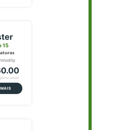
ter
o 15
naturas
mmodity
60.00
plano anual
 MAIS