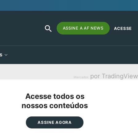
SEARCH
Search
ASSINE A AF NEWS
ACESSE
BUTTON
for:
S
por TradingView
Mercados
Acesse todos os
nossos conteúdos
ASSINE AGORA