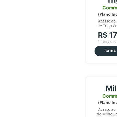
Tr
Comm
(Plano In
Acesso ao
de Trigo C
R$ 1
*mensais no 
SAIBA
Mi
Comm
(Plano In
Acesso ao
de Milho C