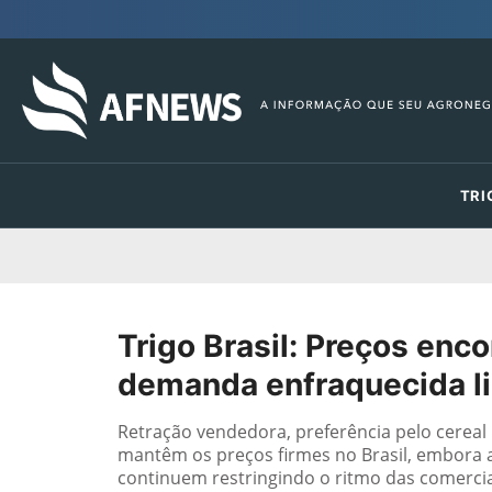
TRI
Trigo Brasil: Preços en
demanda enfraquecida l
Retração vendedora, preferência pelo cereal
mantêm os preços firmes no Brasil, embora 
continuem restringindo o ritmo das comercia