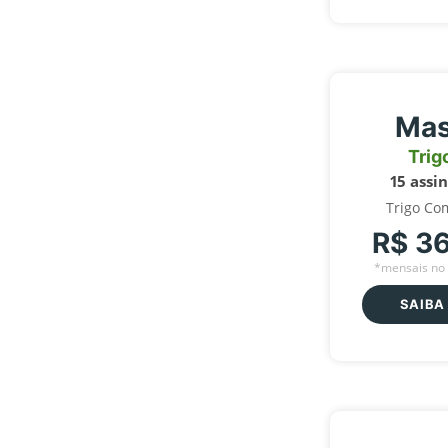
Mas
Trig
15 assi
Trigo Co
R$ 3
*mensais no 
SAIBA