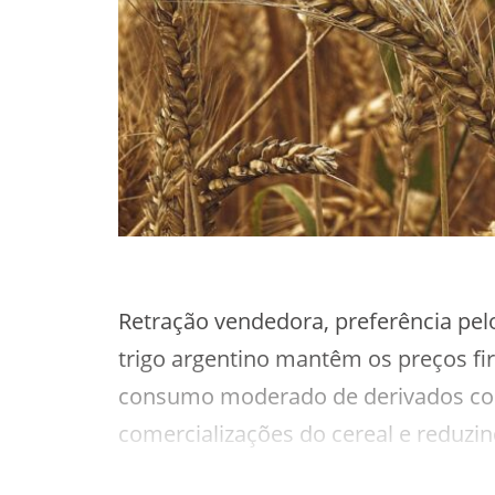
Retração vendedora, preferência pel
trigo argentino mantêm os preços fir
consumo moderado de derivados con
comercializações do cereal e reduzi
físico. O avanço do plantio da safra 