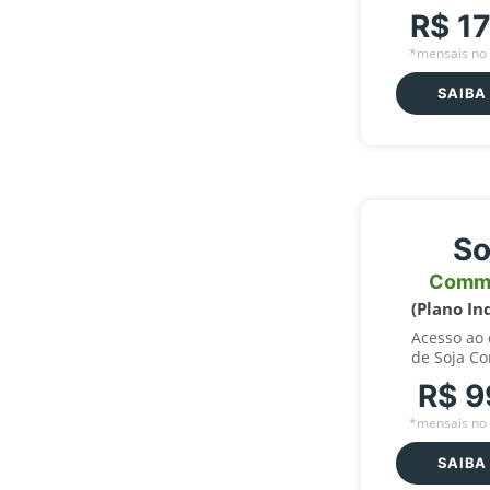
R$ 1
*mensais no 
SAIBA
So
Comm
(Plano In
Acesso ao
de Soja C
R$ 9
*mensais no 
SAIBA