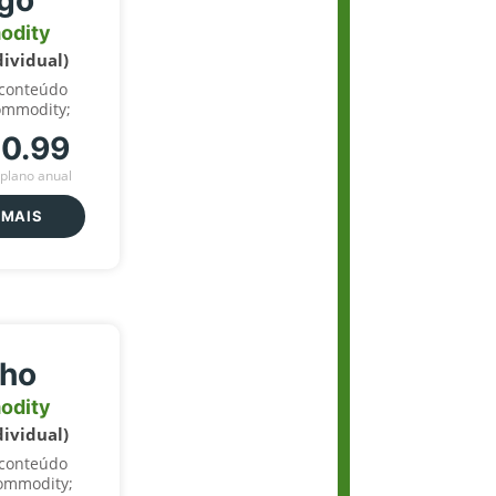
igo
odity
dividual)
 conteúdo
ommodity;
70.99
plano anual
 MAIS
lho
odity
dividual)
 conteúdo
ommodity;