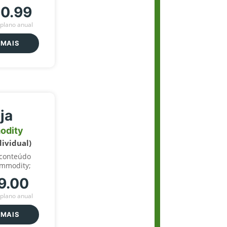
70.99
plano anual
 MAIS
ja
odity
dividual)
 conteúdo
ommodity;
9.00
plano anual
 MAIS