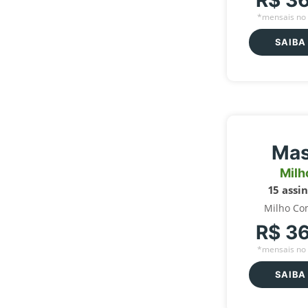
R$ 3
*mensais no 
SAIBA
Mas
Milh
15 assi
Milho Co
R$ 3
*mensais no 
SAIBA