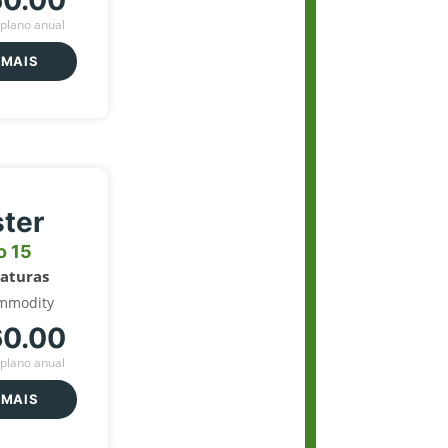
60.00
plano anual
 MAIS
ter
o 15
naturas
mmodity
60.00
plano anual
 MAIS