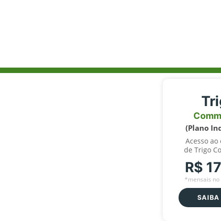
Tr
Comm
(Plano In
Acesso ao
de Trigo C
R$ 1
*mensais no 
SAIBA