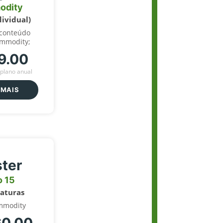
odity
dividual)
 conteúdo
ommodity;
9.00
plano anual
 MAIS
ter
o 15
naturas
mmodity