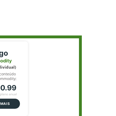
igo
odity
dividual)
 conteúdo
ommodity;
70.99
plano anual
 MAIS