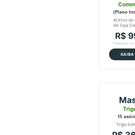
Comm
(Plano In
Acesso ao
de Soja C
R$ 9
*mensais no 
SAIBA
Mas
Trig
15 assi
Trigo Co