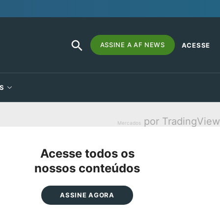
SEARCH
Search
ASSINE A AF NEWS
ACESSE
BUTTON
for:
S
por TradingView
Mercados
Acesse todos os
nossos conteúdos
ASSINE AGORA