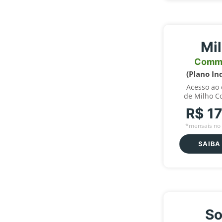
Mi
Comm
(Plano In
Acesso ao
de Milho C
R$ 1
*mensais no 
SAIBA
So