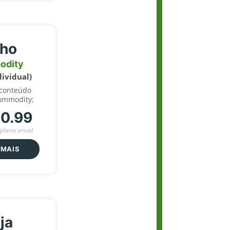
lho
odity
dividual)
 conteúdo
ommodity;
70.99
plano anual
 MAIS
ja