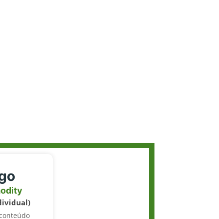
igo
odity
dividual)
 conteúdo