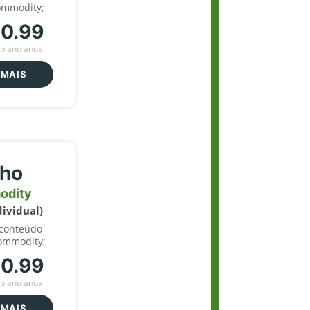
ommodity;
70.99
plano anual
 MAIS
lho
odity
dividual)
 conteúdo
ommodity;
70.99
plano anual
 MAIS