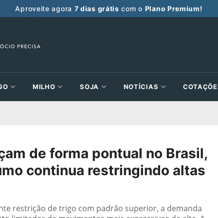
Aproveite agora
7 dias grátis
com o
Plano Premium!
GO
MILHO
SOJA
NOTÍCIAS
COTAÇÕE
nçam de forma pontual no Brasil,
mo continua restringindo altas
nte restrição de trigo com padrão superior, a demanda