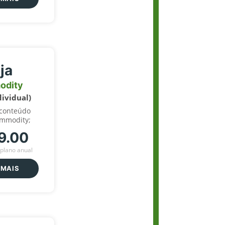
ja
odity
dividual)
 conteúdo
ommodity;
9.00
plano anual
 MAIS