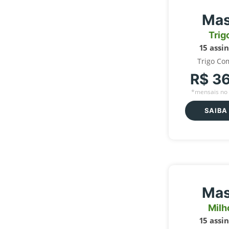
Mas
Trig
15 assi
Trigo Co
R$ 3
*mensais no 
SAIBA
Mas
Milh
15 assi