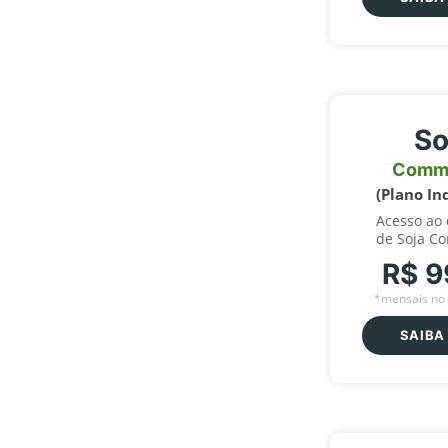
So
Comm
(Plano In
Acesso ao
de Soja C
R$ 9
*mensais no 
SAIBA