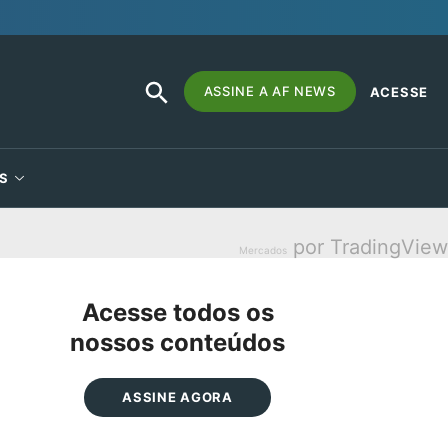
SEARCH
Search
ASSINE A AF NEWS
ACESSE
BUTTON
for:
S
por TradingView
Mercados
Acesse todos os
nossos conteúdos
ASSINE AGORA