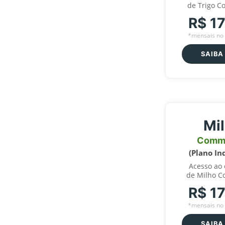
de Trigo C
R$ 1
*mensais no 
SAIBA
Mi
Comm
(Plano In
Acesso ao
de Milho C
R$ 1
*mensais no 
SAIBA