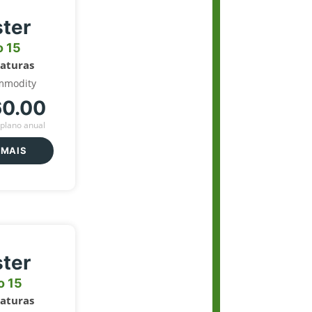
ter
o 15
naturas
mmodity
60.00
plano anual
 MAIS
ter
o 15
naturas