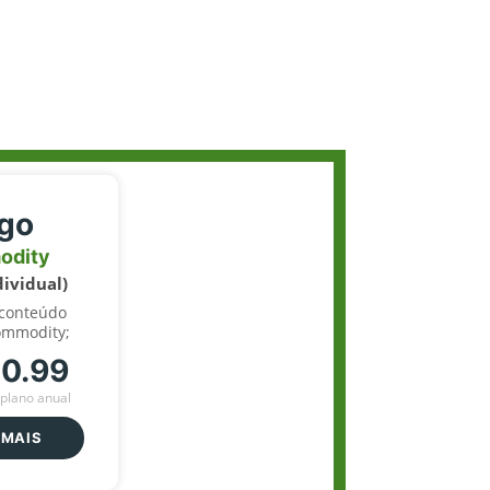
igo
odity
dividual)
 conteúdo
ommodity;
70.99
plano anual
 MAIS