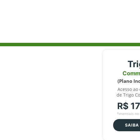
Tr
Comm
(Plano In
Acesso ao
de Trigo C
R$ 1
*mensais no 
SAIBA