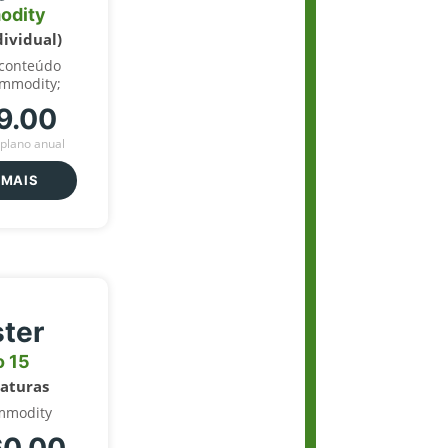
odity
dividual)
 conteúdo
ommodity;
9.00
plano anual
 MAIS
ter
o 15
naturas
mmodity