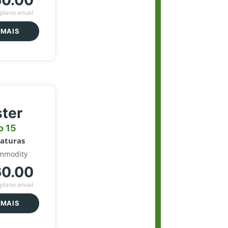
60.00
plano anual
 MAIS
ter
o 15
naturas
mmodity
60.00
plano anual
 MAIS