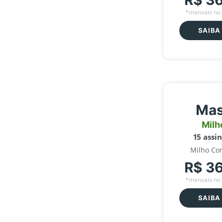
R$ 3
*mensais no 
SAIBA
Mas
Milh
15 assi
Milho Co
R$ 3
*mensais no 
SAIBA