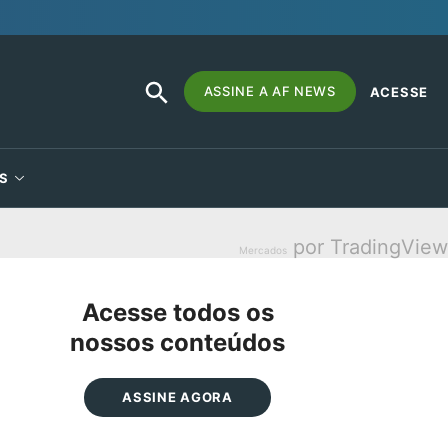
SEARCH
Search
ASSINE A AF NEWS
ACESSE
BUTTON
for:
S
por TradingView
Mercados
Acesse todos os
nossos conteúdos
ASSINE AGORA