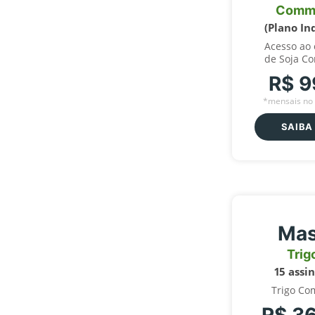
Comm
(Plano In
Acesso ao
de Soja C
R$ 9
*mensais no 
SAIBA
Mas
Trig
15 assi
Trigo Co