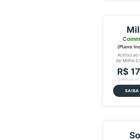
Mi
Comm
(Plano In
Acesso ao
de Milho C
R$ 1
*mensais no 
SAIBA
So