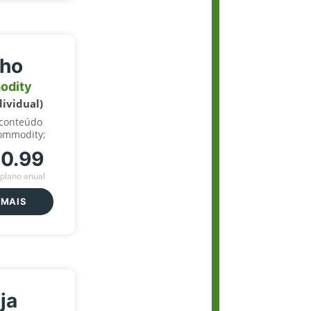
lho
odity
dividual)
 conteúdo
ommodity;
70.99
plano anual
 MAIS
ja