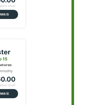
60.00
plano anual
 MAIS
ter
o 15
naturas
mmodity
60.00
plano anual
 MAIS