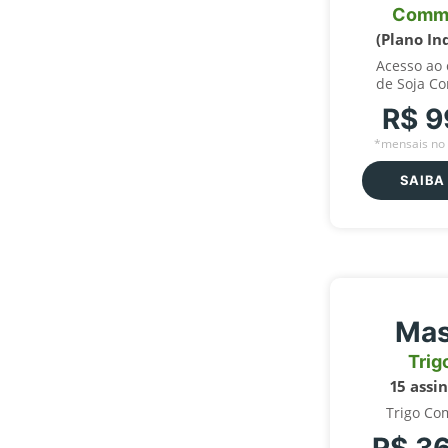
Comm
(Plano In
Acesso ao
de Soja C
R$ 9
*mensais no 
SAIBA
Mas
Trig
15 assi
Trigo Co