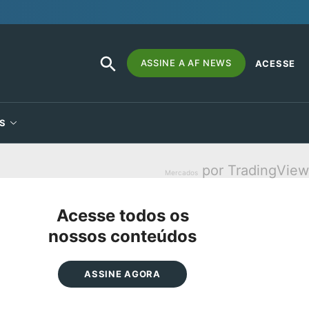
SEARCH
Search
ASSINE A AF NEWS
ACESSE
BUTTON
for:
S
por TradingView
Mercados
Acesse todos os
nossos conteúdos
ASSINE AGORA