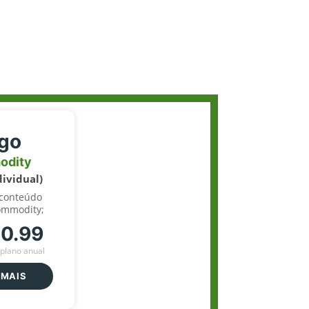
igo
odity
dividual)
 conteúdo
ommodity;
70.99
plano anual
 MAIS