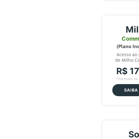
Mi
Comm
(Plano In
Acesso ao
de Milho C
R$ 1
*mensais no 
SAIBA
So