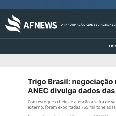
TRI
Trigo Brasil: negociação
ANEC divulga dados das 
Com estoques cheios e atenção à safra de ve
externo, foram exportadas 765 mil toneladas 