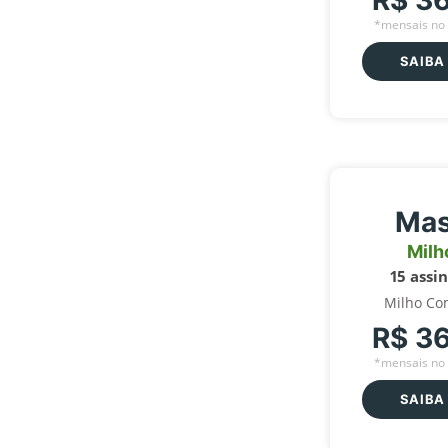
R$ 3
*mensais no 
SAIBA
Mas
Milh
15 assi
Milho Co
R$ 3
*mensais no 
SAIBA