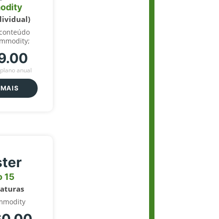
odity
dividual)
 conteúdo
ommodity;
9.00
plano anual
 MAIS
ter
o 15
naturas
mmodity