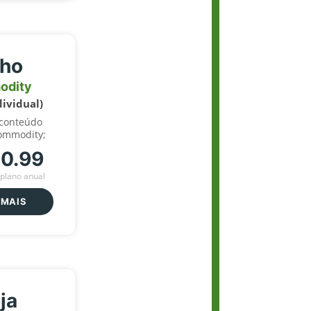
lho
odity
dividual)
 conteúdo
ommodity;
70.99
plano anual
 MAIS
ja