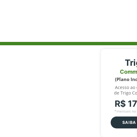
Tr
Comm
(Plano In
Acesso ao
de Trigo C
R$ 1
*mensais no 
SAIBA