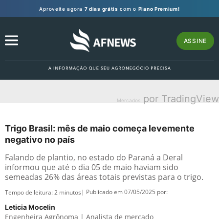
Aproveite agora
7 dias grátis
com o
Plano Premium!
ASSINE
por TradingView
Mercados
Trigo Brasil: mês de maio começa levemente
negativo no país
Falando de plantio, no estado do Paraná a Deral
informou que até o dia 05 de maio haviam sido
semeadas 26% das áreas totais previstas para o trigo.
| Publicado em 07/05/2025 por:
Tempo de leitura:
2
minutos
Leticia Mocelin
Engenheira Agrônoma | Analista de mercado