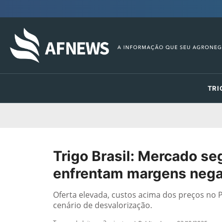
TRI
Trigo Brasil: Mercado s
enfrentam margens nega
Oferta elevada, custos acima dos preços no 
cenário de desvalorização.