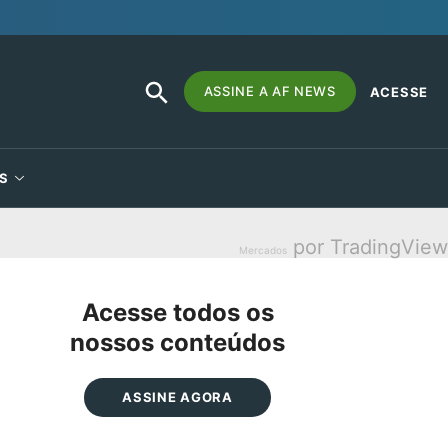
SEARCH
Search
ASSINE A AF NEWS
ACESSE
BUTTON
for:
S
por TradingView
Mercados
Acesse todos os
nossos conteúdos
ASSINE AGORA