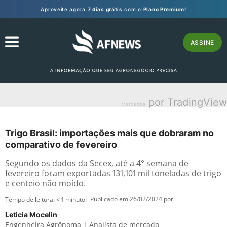
Aproveite agora
7 dias grátis
com o
Plano Premium!
ASSINE
por TradingView
Mercados
Trigo Brasil: importações mais que dobraram no
comparativo de fevereiro
Segundo os dados da Secex, até a 4° semana de
fevereiro foram exportadas 131,101 mil toneladas de trigo
e centeio não moído.
| Publicado em 26/02/2024 por:
Tempo de leitura:
< 1
minuto
Leticia Mocelin
Engenheira Agrônoma | Analista de mercado