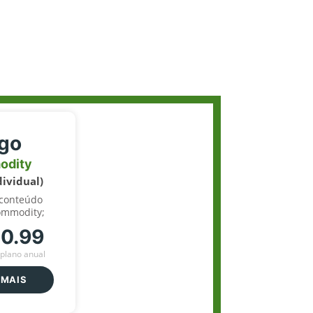
igo
odity
dividual)
 conteúdo
ommodity;
70.99
plano anual
 MAIS