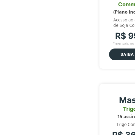
Comm
(Plano In
Acesso ao
de Soja C
R$ 9
*mensais no 
SAIBA
Mas
Trig
15 assi
Trigo Co