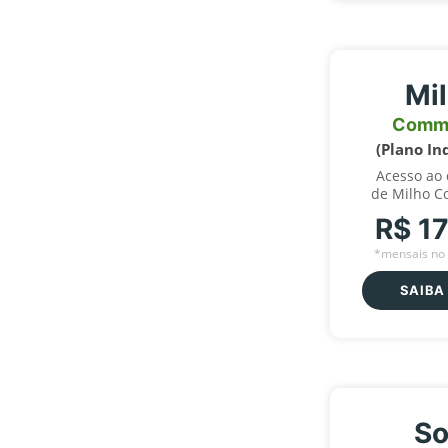
Mi
Comm
(Plano In
Acesso ao
de Milho C
R$ 1
*mensais no 
SAIBA
So