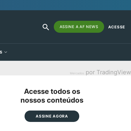
SEARCH
Search
ASSINE A AF NEWS
ACESSE
BUTTON
for:
S
por TradingView
Mercados
Acesse todos os
nossos conteúdos
ASSINE AGORA