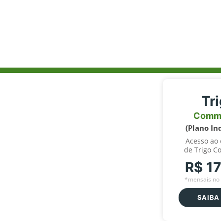
Tr
Comm
(Plano In
Acesso ao
de Trigo C
R$ 1
*mensais no 
SAIBA