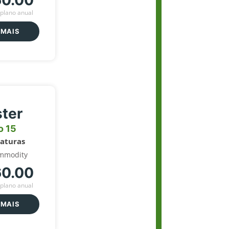
60.00
plano anual
 MAIS
ter
o 15
naturas
mmodity
60.00
plano anual
 MAIS