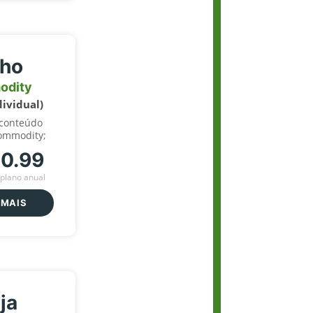
lho
odity
dividual)
 conteúdo
ommodity;
70.99
plano anual
 MAIS
ja