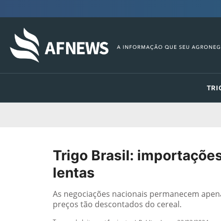
TRI
Trigo Brasil: importaçõ
lentas
As negociações nacionais permanecem apena
preços tão descontados do cereal.