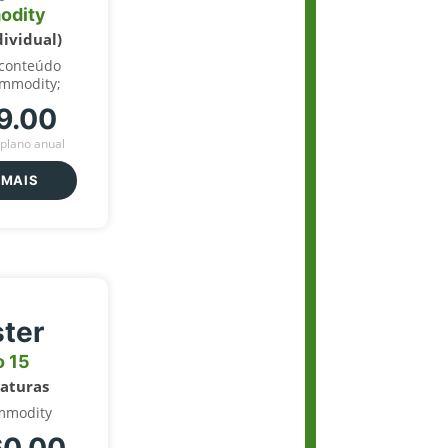
odity
dividual)
 conteúdo
ommodity;
9.00
plano anual
 MAIS
ter
o 15
naturas
mmodity