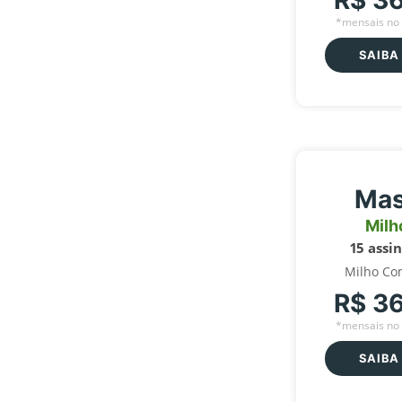
R$ 3
*mensais no 
SAIBA
Mas
Milh
15 assi
Milho Co
R$ 3
*mensais no 
SAIBA