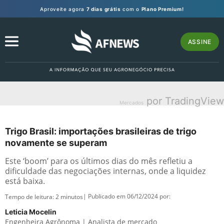
Aproveite agora
7 dias grátis
com o
Plano Premium!
ASSINE
por TradingView
Mercados
Trigo Brasil: importações brasileiras de trigo
novamente se superam
Este ‘boom’ para os últimos dias do mês refletiu a
dificuldade das negociações internas, onde a liquidez
está baixa.
| Publicado em 06/12/2024 por:
Tempo de leitura:
2
minutos
Leticia Mocelin
Engenheira Agrônoma | Analista de mercado