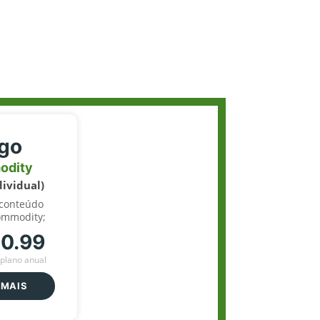
igo
odity
dividual)
 conteúdo
ommodity;
70.99
plano anual
 MAIS