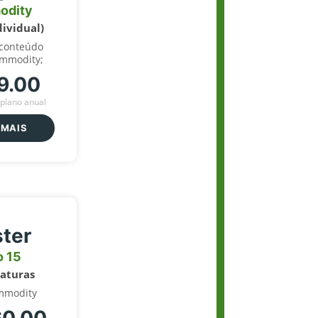
odity
dividual)
 conteúdo
ommodity;
9.00
plano anual
 MAIS
ter
o 15
naturas
mmodity