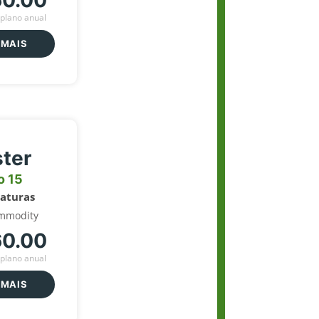
60.00
plano anual
 MAIS
ter
o 15
naturas
mmodity
60.00
plano anual
 MAIS