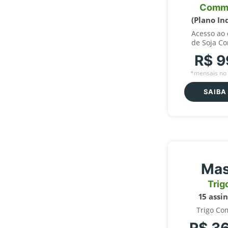
Comm
(Plano In
Acesso ao
de Soja C
R$ 9
*mensais no 
SAIBA
Mas
Trig
15 assi
Trigo Co