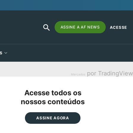
SEARCH
Search
ASSINE A AF NEWS
ACESSE
BUTTON
for:
S
por TradingView
Mercados
Acesse todos os
nossos conteúdos
ASSINE AGORA