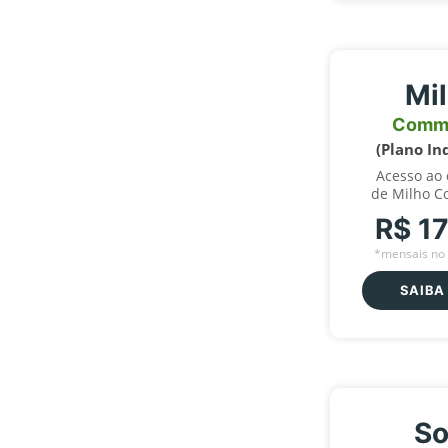
Mi
Comm
(Plano In
Acesso ao
de Milho C
R$ 1
*mensais no 
SAIBA
So