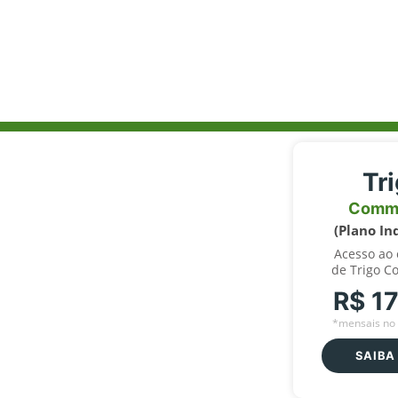
Tr
Comm
(Plano In
Acesso ao
de Trigo C
R$ 1
*mensais no 
SAIBA