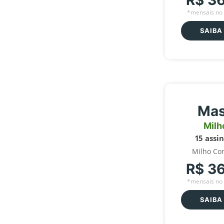
R$ 3
*mensais no 
SAIBA
Mas
Milh
15 assi
Milho Co
R$ 3
*mensais no 
SAIBA