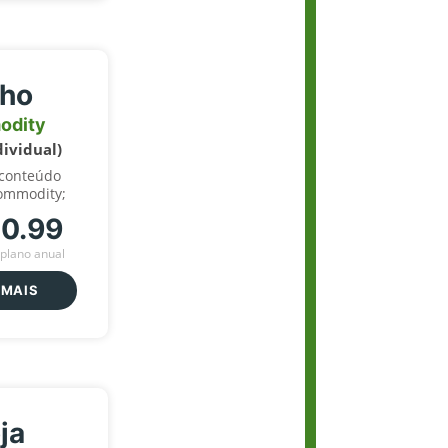
lho
odity
dividual)
 conteúdo
ommodity;
70.99
plano anual
 MAIS
ja