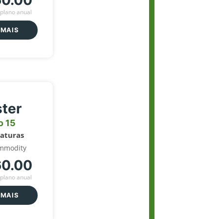
60.00
plano anual
 MAIS
ter
o 15
naturas
mmodity
60.00
plano anual
 MAIS