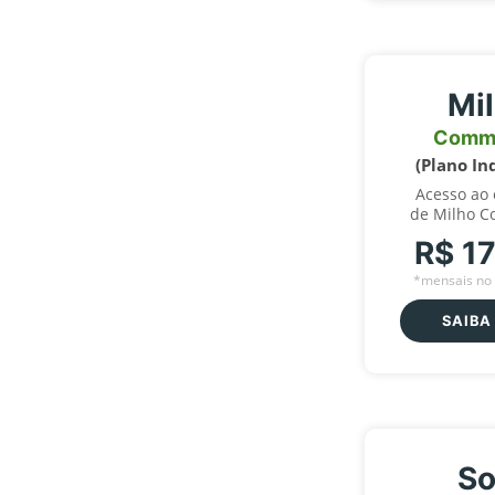
Mi
Comm
(Plano In
Acesso ao
de Milho C
R$ 1
*mensais no 
SAIBA
So