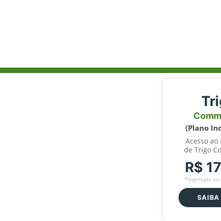
Tr
Comm
(Plano In
Acesso ao
de Trigo C
R$ 1
*mensais no 
SAIBA