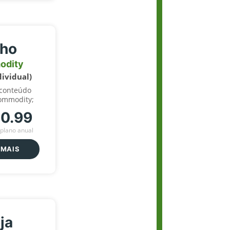
lho
odity
dividual)
 conteúdo
ommodity;
70.99
plano anual
 MAIS
ja