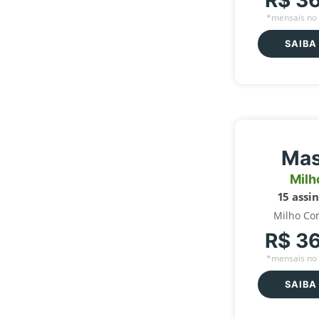
R$ 3
*mensais no 
SAIBA
Mas
Milh
15 assi
Milho Co
R$ 3
*mensais no 
SAIBA