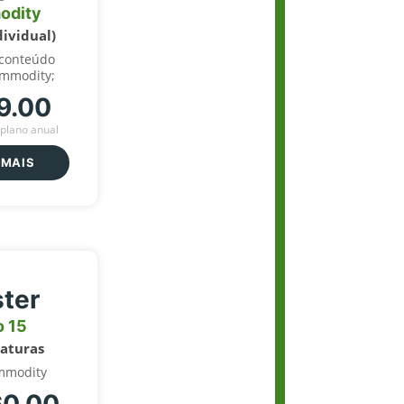
odity
dividual)
 conteúdo
ommodity;
9.00
plano anual
 MAIS
ter
o 15
naturas
mmodity