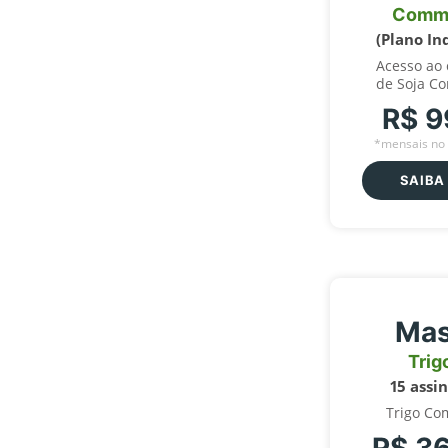
Comm
(Plano In
Acesso ao
de Soja C
R$ 9
*mensais no 
SAIBA
Mas
Trig
15 assi
Trigo Co