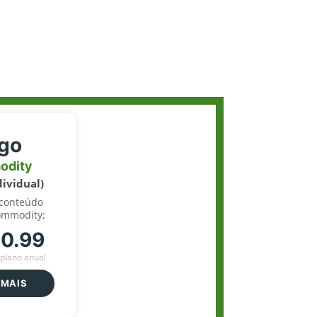
igo
odity
dividual)
 conteúdo
ommodity;
70.99
plano anual
 MAIS