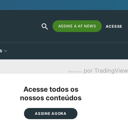
SEARCH
Search
ASSINE A AF NEWS
ACESSE
BUTTON
for:
S
por TradingView
Mercados
Acesse todos os
nossos conteúdos
ASSINE AGORA