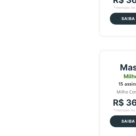
R$ 3
*mensais no 
SAIBA
Mas
Milh
15 assi
Milho Co
R$ 3
*mensais no 
SAIBA