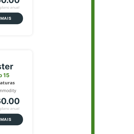
60.00
plano anual
 MAIS
ter
o 15
naturas
mmodity
60.00
plano anual
 MAIS