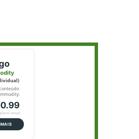
igo
odity
dividual)
 conteúdo
ommodity;
70.99
plano anual
 MAIS