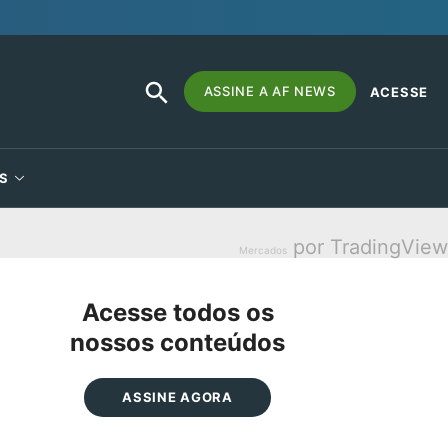
SEARCH
Search
ASSINE A AF NEWS
ACESSE
BUTTON
for:
S
por TradingView
Mercados
Acesse todos os
nossos conteúdos
ASSINE AGORA