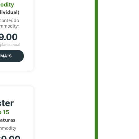
odity
dividual)
 conteúdo
ommodity;
9.00
plano anual
 MAIS
ter
o 15
naturas
mmodity