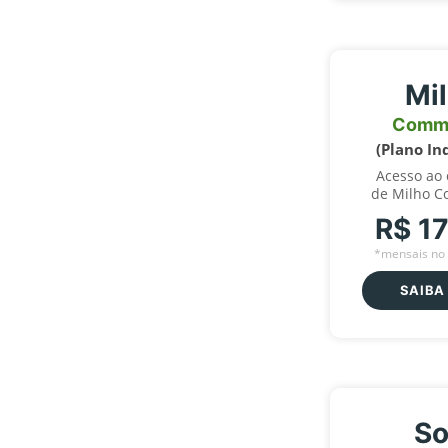
Mi
Comm
(Plano In
Acesso ao
de Milho C
R$ 1
*mensais no 
SAIBA
So