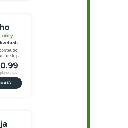
lho
odity
dividual)
 conteúdo
ommodity;
70.99
plano anual
 MAIS
ja