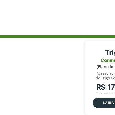
Tr
Comm
(Plano In
Acesso ao
de Trigo C
R$ 1
*mensais no 
SAIBA