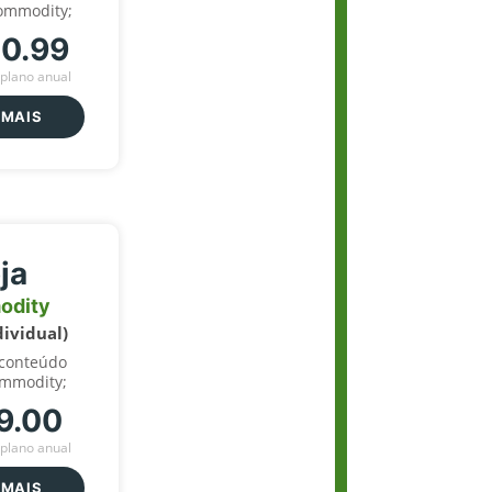
ommodity;
70.99
plano anual
 MAIS
ja
odity
dividual)
 conteúdo
ommodity;
9.00
plano anual
 MAIS