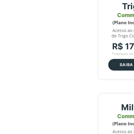
Tr
Comm
(Plano In
Acesso ao
de Trigo C
R$ 1
*mensais no 
SAIBA
Mi
Comm
(Plano In
Acesso ao