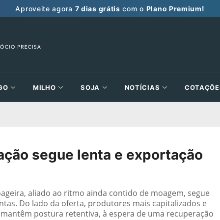
Aproveite agora
7 dias grátis
com o
Plano Premium!
GO
MILHO
SOJA
NOTÍCIAS
COTAÇÕE
zação segue lenta e exportação
ageira, aliado ao ritmo ainda contido de moagem, segue
as. Do lado da oferta, produtores mais capitalizados e
antêm postura retentiva, à espera de uma recuperação