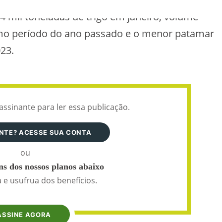
4 mil toneladas de trigo em janeiro, volume
smo período do ano passado e o menor patamar
23.
assinante para ler essa publicação.
ANTE? ACESSE SUA CONTA
ou
s dos nossos planos abaixo
 e usufrua dos benefícios.
ASSINE AGORA