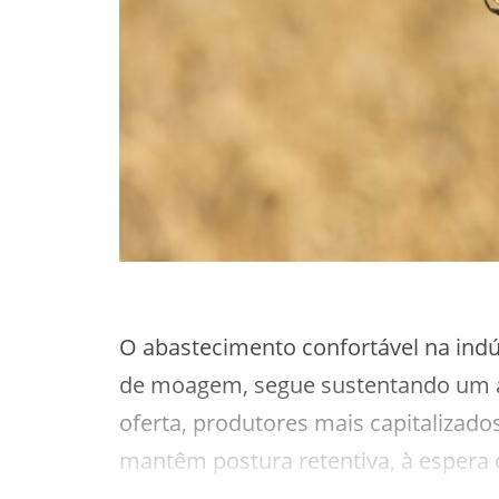
O abastecimento confortável na indú
de moagem, segue sustentando um a
oferta, produtores mais capitaliza
mantêm postura retentiva, à espera
segundo trimestre, sobretudo para t