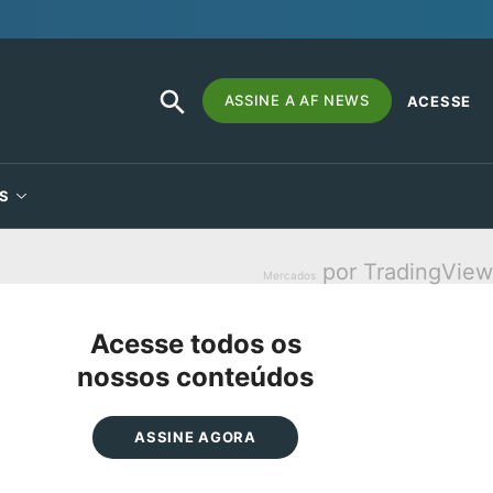
SEARCH
Search
ASSINE A AF NEWS
ACESSE
BUTTON
for:
S
por TradingView
Mercados
Acesse todos os
nossos conteúdos
ASSINE AGORA