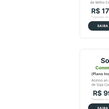
de Milho C
R$ 1
*mensais no 
SAIBA
So
Comm
(Plano In
Acesso ao
de Soja C
R$ 9
*mensais no 
SAIBA