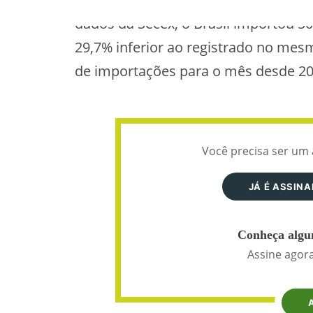
dados da Secex, o Brasil importou 50
29,7% inferior ao registrado no me
de importações para o mês desde 20
Você precisa ser um 
JÁ É ASSIN
Conheça algun
Assine agora