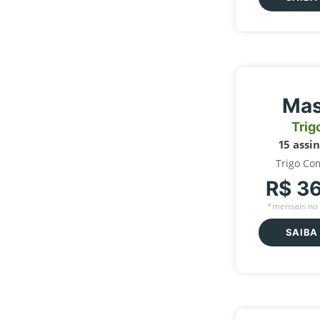
Mas
Trig
15 assi
Trigo Co
R$ 3
*mensais no 
SAIBA