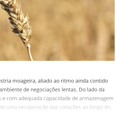
stria moageira, aliado ao ritmo ainda contido
mbiente de negociações lentas. Do lado da
dos e com adequada capacidade de armazenagem
 de uma recuperação das cotações ao longo do
rigo de melhor padrão qualitativo.Segundo