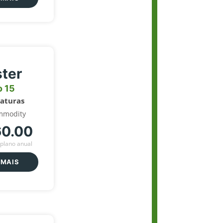
ter
o 15
naturas
mmodity
60.00
plano anual
 MAIS