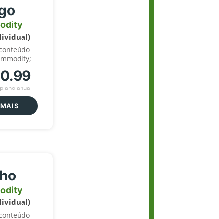
igo
odity
dividual)
 conteúdo
ommodity;
70.99
plano anual
 MAIS
lho
odity
dividual)
 conteúdo