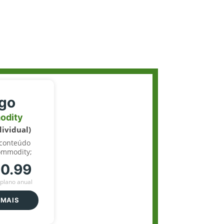
igo
odity
dividual)
 conteúdo
ommodity;
70.99
plano anual
 MAIS