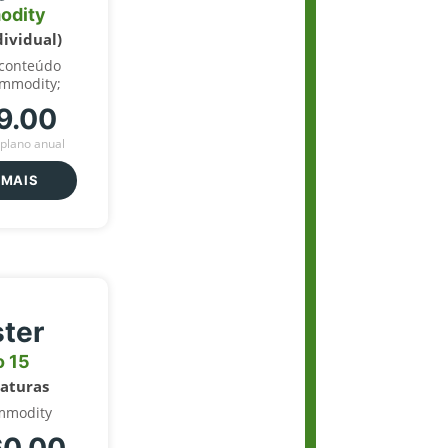
odity
dividual)
 conteúdo
ommodity;
9.00
plano anual
 MAIS
ter
o 15
naturas
mmodity