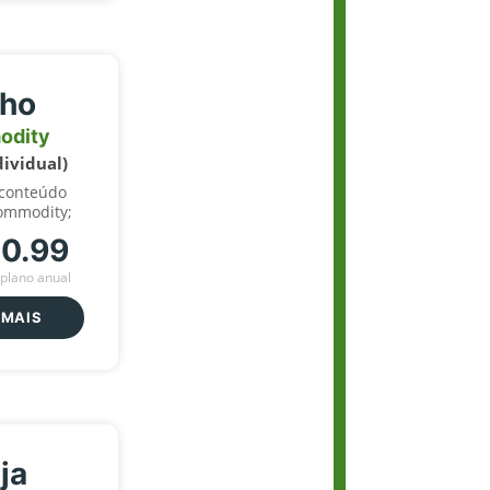
lho
odity
dividual)
 conteúdo
ommodity;
70.99
plano anual
 MAIS
ja