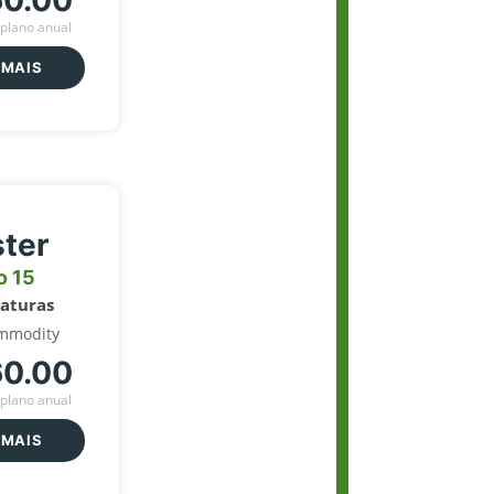
60.00
plano anual
 MAIS
ter
o 15
naturas
mmodity
60.00
plano anual
 MAIS