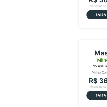
R$ 3
*mensais no 
SAIBA
Mas
Milh
15 assi
Milho Co
R$ 3
*mensais no 
SAIBA