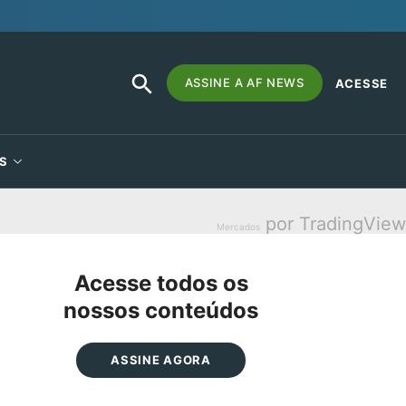
SEARCH
Search
ASSINE A AF NEWS
ACESSE
BUTTON
for:
S
por TradingView
Mercados
Acesse todos os
nossos conteúdos
ASSINE AGORA