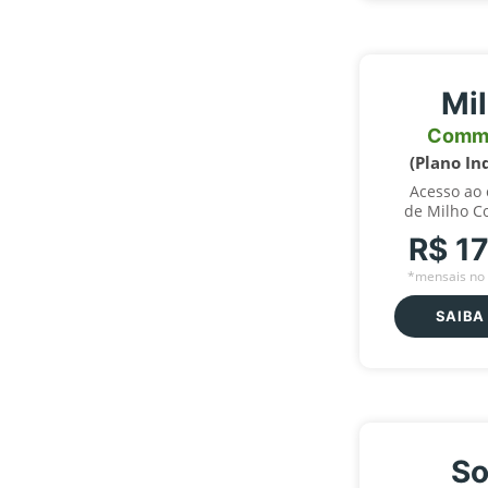
Mi
Comm
(Plano In
Acesso ao
de Milho C
R$ 1
*mensais no 
SAIBA
So