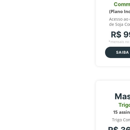
Comm
(Plano In
Acesso ao
de Soja C
R$ 9
*mensais no 
SAIBA
Mas
Trig
15 assi
Trigo Co