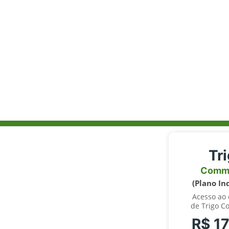
Tr
Comm
(Plano In
Acesso ao
de Trigo C
R$ 1