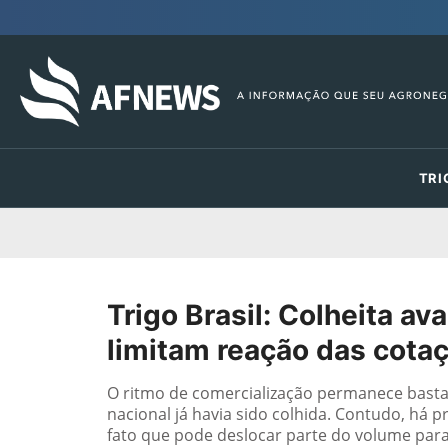
TRI
Trigo Brasil: Colheita a
limitam reação das cota
O ritmo de comercialização permanece basta
nacional já havia sido colhida. Contudo, há 
fato que pode deslocar parte do volume para