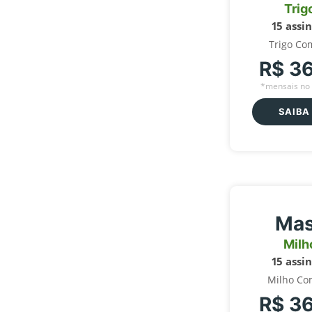
Trig
15 assi
Trigo Co
R$ 3
*mensais no 
SAIBA
Mas
Milh
15 assi
Milho Co
R$ 3