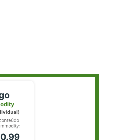
igo
odity
dividual)
 conteúdo
ommodity;
70.99