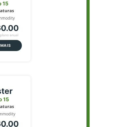
o 15
naturas
mmodity
60.00
plano anual
 MAIS
ter
o 15
naturas
mmodity
60.00