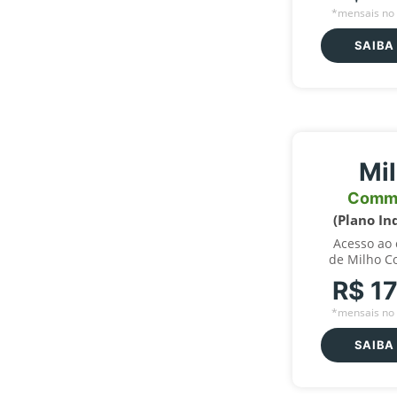
*mensais no 
SAIBA
Mi
Comm
(Plano In
Acesso ao
de Milho C
R$ 1
*mensais no 
SAIBA