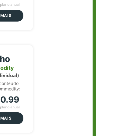
plano anual
 MAIS
lho
odity
dividual)
 conteúdo
ommodity;
70.99
plano anual
 MAIS