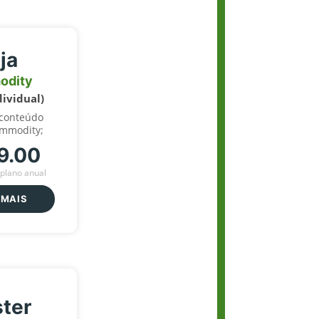
ja
odity
dividual)
 conteúdo
ommodity;
9.00
plano anual
 MAIS
ter