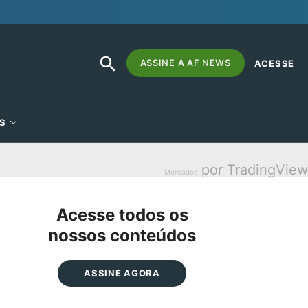
SEARCH
Search
ASSINE A AF NEWS
ACESSE
BUTTON
for:
S
por TradingView
Mercados
Acesse todos os
nossos conteúdos
ASSINE AGORA