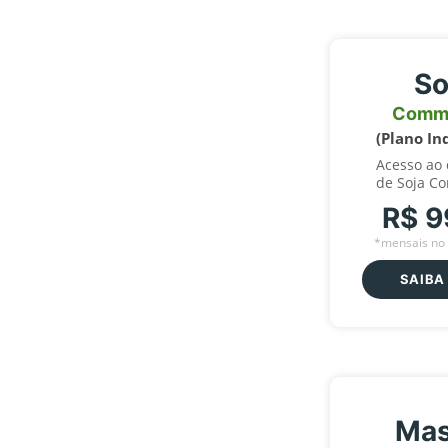
So
Comm
(Plano In
Acesso ao
de Soja C
R$ 9
*mensais no 
SAIBA
Mas