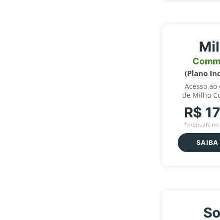
Mi
Comm
(Plano In
Acesso ao
de Milho C
R$ 1
*mensais no 
SAIBA
So