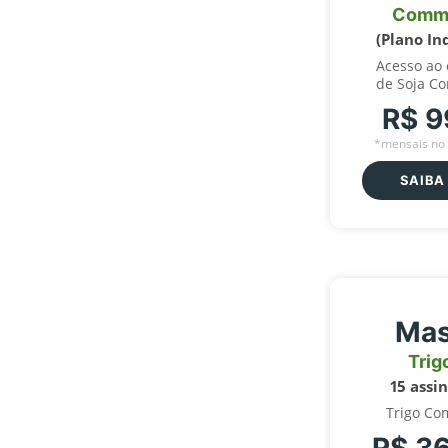
Comm
(Plano In
Acesso ao
de Soja C
R$ 9
*mensais no 
SAIBA
Mas
Trig
15 assi
Trigo Co