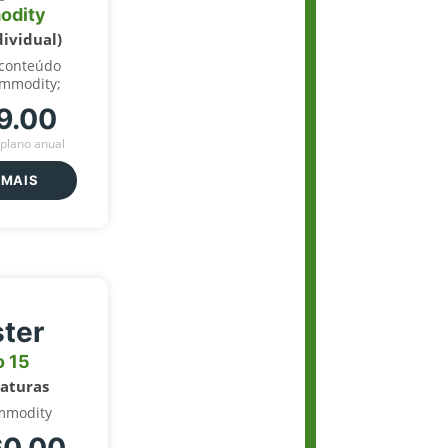
odity
dividual)
 conteúdo
ommodity;
9.00
plano anual
 MAIS
ter
o 15
naturas
mmodity