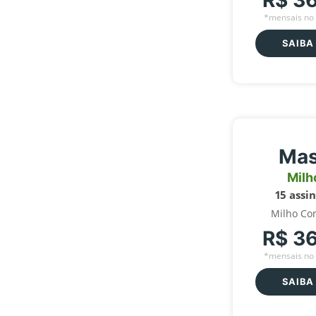
R$ 3
*mensais no 
SAIBA
Mas
Milh
15 assi
Milho Co
R$ 3
*mensais no 
SAIBA