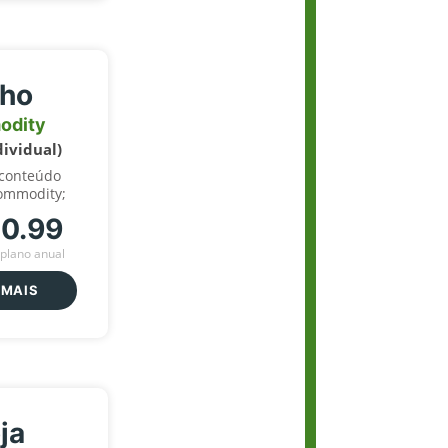
lho
odity
dividual)
 conteúdo
ommodity;
70.99
plano anual
 MAIS
ja