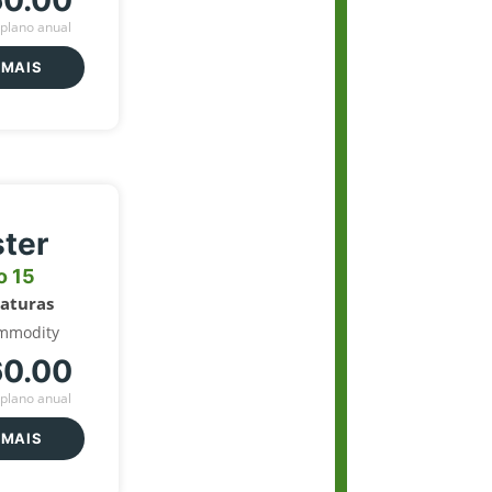
60.00
plano anual
 MAIS
ter
o 15
naturas
mmodity
60.00
plano anual
 MAIS