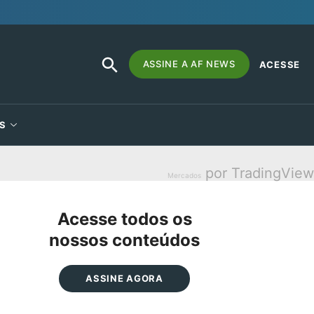
SEARCH
Search
ASSINE A AF NEWS
ACESSE
BUTTON
for:
S
por TradingView
Mercados
Acesse todos os
nossos conteúdos
ASSINE AGORA