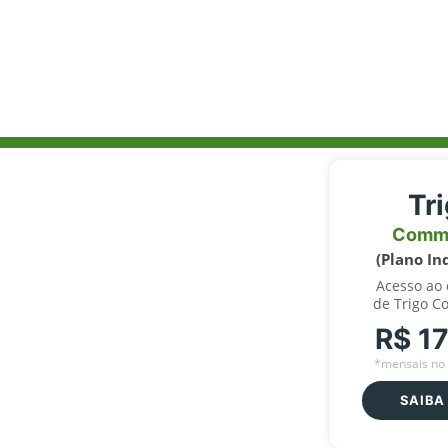
Tr
Comm
(Plano In
Acesso ao
de Trigo C
R$ 1
*mensais no 
SAIBA