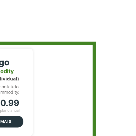
igo
odity
dividual)
 conteúdo
ommodity;
70.99
plano anual
 MAIS