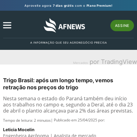
Aproveite agora
7 dias grátis
com o
Plano Premium!
ASSINE
por TradingView
Mercados
Trigo Brasil: após um longo tempo, vemos
retração nos preços do trigo
Nesta semana o estado do Paraná também deu início
aos trabalhos no campo e, segundo a Deral, até o dia 23
de abril o plantio alcançava para 2% das áreas previstas.
| Publicado em 25/04/2025 por:
Tempo de leitura:
2
minutos
Leticia Mocelin
Engenheira Agrônoma | Analista de mercado