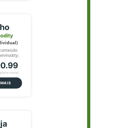
lho
odity
dividual)
 conteúdo
ommodity;
70.99
plano anual
 MAIS
ja