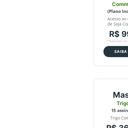
Comm
(Plano In
Acesso ao
de Soja C
R$ 9
*mensais no 
SAIBA
Mas
Trig
15 assi
Trigo Co