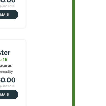
60.00
plano anual
 MAIS
ter
o 15
naturas
mmodity
60.00
plano anual
 MAIS