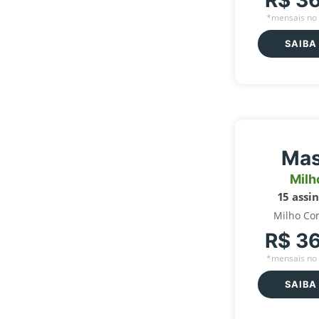
R$ 3
*mensais no 
SAIBA
Mas
Milh
15 assi
Milho Co
R$ 3
*mensais no 
SAIBA