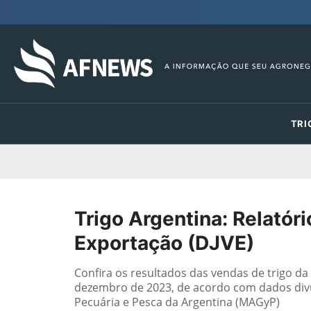
TRI
Trigo Argentina: Relatór
Exportação (DJVE)
Confira os resultados das vendas de trigo d
dezembro de 2023, de acordo com dados divulg
Pecuária e Pesca da Argentina (MAGyP)