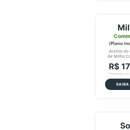
Mi
Comm
(Plano In
Acesso ao
de Milho C
R$ 1
*mensais no 
SAIBA
So