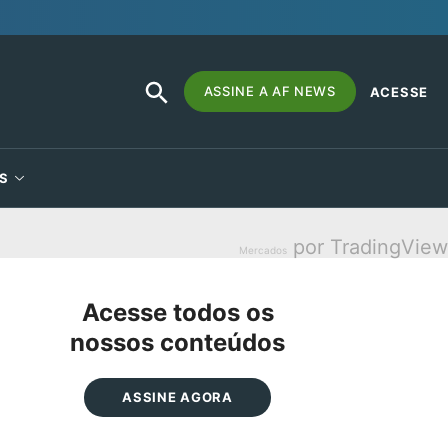
SEARCH
Search
ASSINE A AF NEWS
ACESSE
BUTTON
for:
S
por TradingView
Mercados
Acesse todos os
nossos conteúdos
ASSINE AGORA