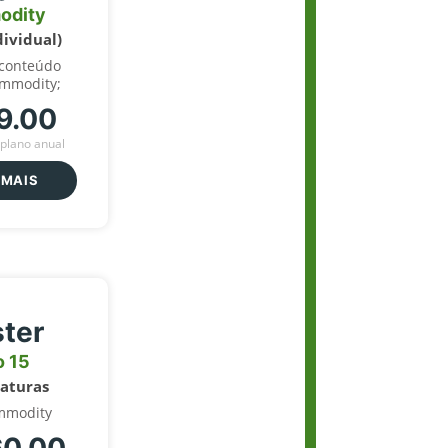
odity
dividual)
 conteúdo
ommodity;
9.00
plano anual
 MAIS
ter
o 15
naturas
mmodity