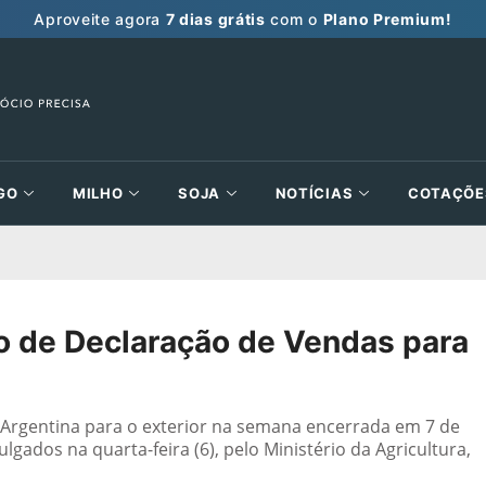
Aproveite agora
7 dias grátis
com o
Plano Premium!
GO
MILHO
SOJA
NOTÍCIAS
COTAÇÕE
io de Declaração de Vendas para
a Argentina para o exterior na semana encerrada em 7 de
ados na quarta-feira (6), pelo Ministério da Agricultura,