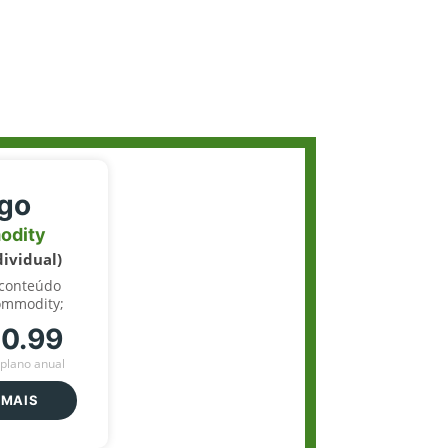
igo
odity
dividual)
 conteúdo
ommodity;
70.99
plano anual
 MAIS