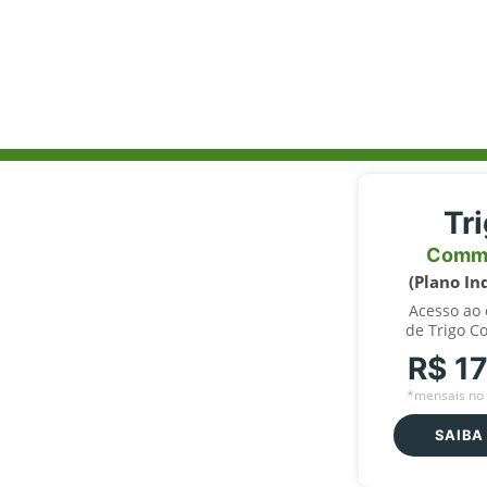
Tr
Comm
(Plano In
Acesso ao
de Trigo C
R$ 1
*mensais no 
SAIBA