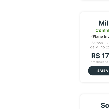
Mi
Comm
(Plano In
Acesso ao
de Milho C
R$ 1
*mensais no 
SAIBA
So