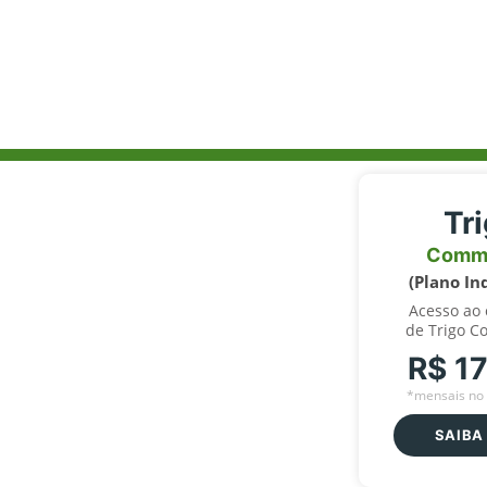
Tr
Comm
(Plano In
Acesso ao
de Trigo C
R$ 1
*mensais no 
SAIBA