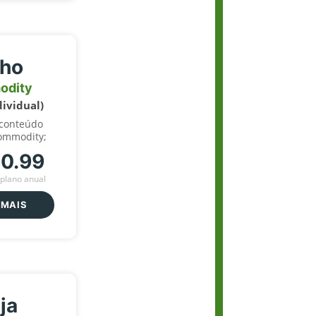
lho
odity
dividual)
 conteúdo
ommodity;
70.99
plano anual
 MAIS
ja