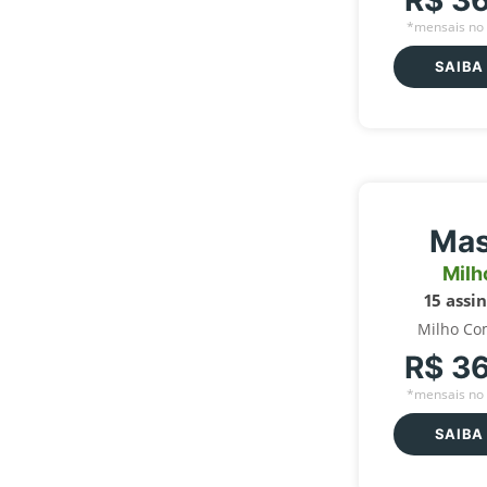
R$ 3
*mensais no 
SAIBA
Mas
Milh
15 assi
Milho Co
R$ 3
*mensais no 
SAIBA