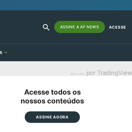
SEARCH
Search
ASSINE A AF NEWS
ACESSE
BUTTON
for:
S
por TradingView
Mercados
Acesse todos os
nossos conteúdos
ASSINE AGORA