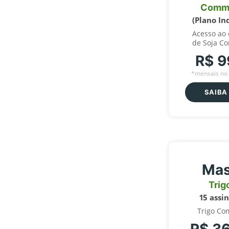
Comm
(Plano In
Acesso ao
de Soja C
R$ 9
*mensais no 
SAIBA
Mas
Trig
15 assi
Trigo Co