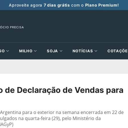
Aproveite agora
7 dias grátis
com o
Plano Premium!
GO
MILHO
SOJA
NOTÍCIAS
COTAÇÕE
io de Declaração de Vendas para
a Argentina para o exterior na semana encerrada em 22 de
gados na quarta-feira (29), pelo Ministério da
(MAGyP)