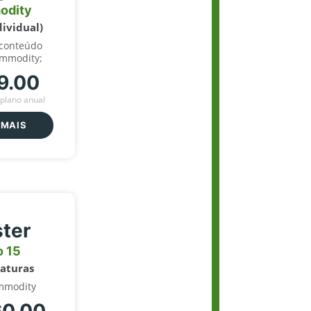
odity
dividual)
 conteúdo
ommodity;
9.00
plano anual
 MAIS
ter
o 15
naturas
mmodity