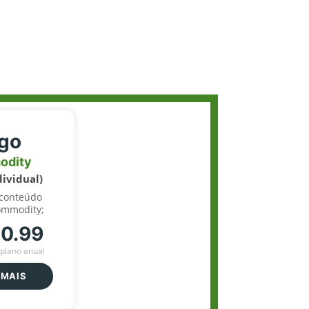
igo
odity
dividual)
 conteúdo
ommodity;
70.99
plano anual
 MAIS