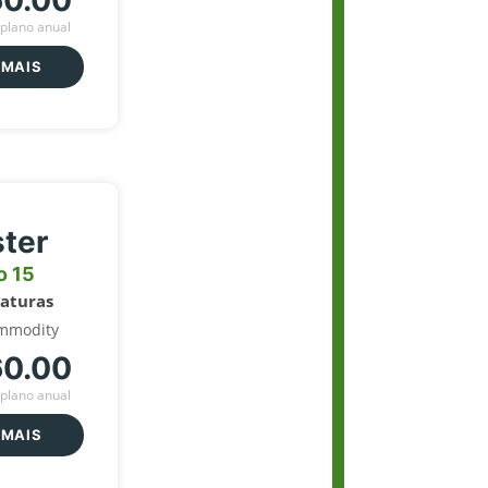
60.00
plano anual
 MAIS
ter
o 15
naturas
mmodity
60.00
plano anual
 MAIS