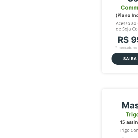
Comm
(Plano In
Acesso ao
de Soja C
R$ 9
*mensais no 
SAIBA
Mas
Trig
15 assi
Trigo Co