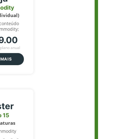
odity
dividual)
 conteúdo
ommodity;
9.00
plano anual
 MAIS
ter
o 15
naturas
mmodity