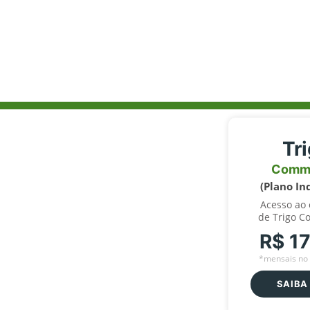
Tr
Comm
(Plano In
Acesso ao
de Trigo C
R$ 1
*mensais no 
SAIBA