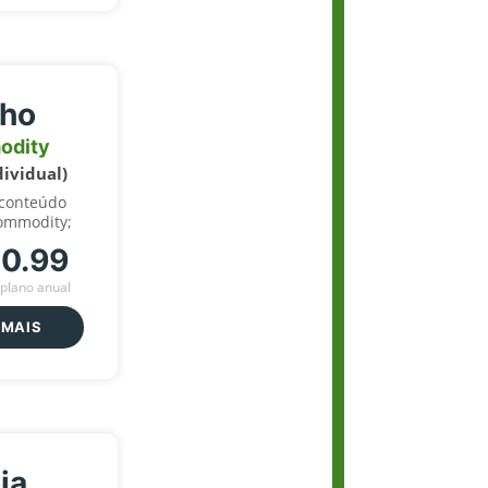
lho
odity
dividual)
 conteúdo
ommodity;
70.99
plano anual
 MAIS
ja