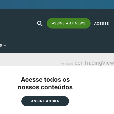
SEARCH
Search
ASSINE A AF NEWS
ACESSE
BUTTON
for:
S
por TradingView
Mercados
Acesse todos os
nossos conteúdos
ASSINE AGORA