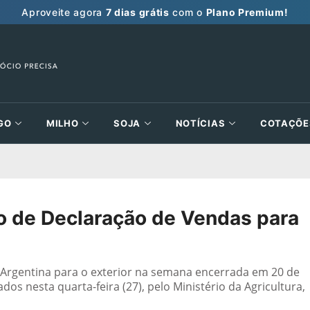
Aproveite agora
7 dias grátis
com o
Plano Premium!
GO
MILHO
SOJA
NOTÍCIAS
COTAÇÕE
io de Declaração de Vendas para
a Argentina para o exterior na semana encerrada em 20 de
os nesta quarta-feira (27), pelo Ministério da Agricultura,