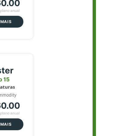
60.00
plano anual
 MAIS
ter
o 15
naturas
mmodity
60.00
plano anual
 MAIS