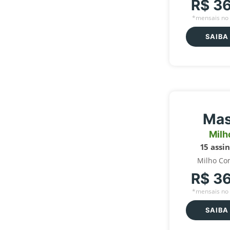
R$ 3
*mensais no 
SAIBA
Mas
Milh
15 assi
Milho Co
R$ 3
*mensais no 
SAIBA