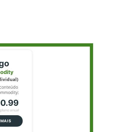
igo
odity
dividual)
 conteúdo
ommodity;
70.99
plano anual
 MAIS