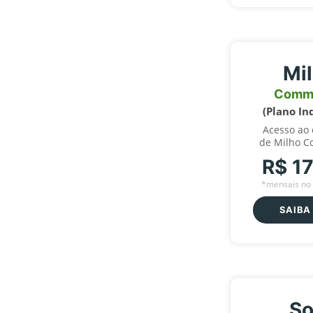
Mi
Comm
(Plano In
Acesso ao
de Milho C
R$ 1
*mensais no 
SAIBA
So