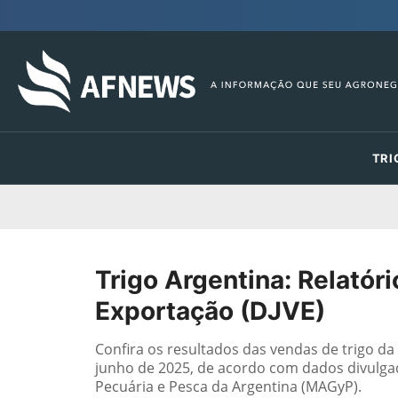
TRI
Trigo Argentina: Relatór
Exportação (DJVE)
Confira os resultados das vendas de trigo d
junho de 2025, de acordo com dados divulgados
Pecuária e Pesca da Argentina (MAGyP).