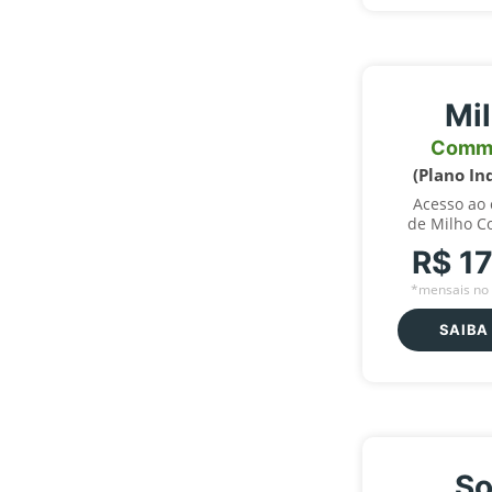
Mi
Comm
(Plano In
Acesso ao
de Milho C
R$ 1
*mensais no 
SAIBA
So