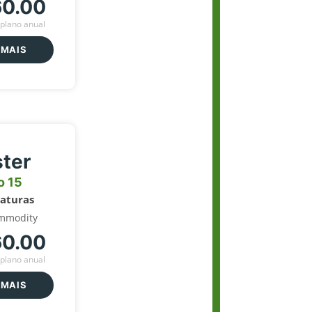
60.00
plano anual
 MAIS
ter
o 15
naturas
mmodity
60.00
plano anual
 MAIS