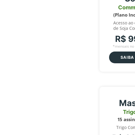
Comm
(Plano In
Acesso ao
de Soja C
R$ 9
*mensais no 
SAIBA
Mas
Trig
15 assi
Trigo Co