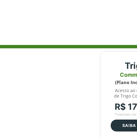
Tr
Comm
(Plano In
Acesso ao
de Trigo C
R$ 1
*mensais no 
SAIBA