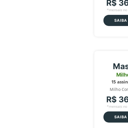
R$ 3
*mensais no 
SAIBA
Mas
Milh
15 assi
Milho Co
R$ 3
*mensais no 
SAIBA