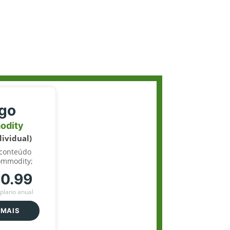
igo
odity
dividual)
 conteúdo
ommodity;
70.99
plano anual
 MAIS