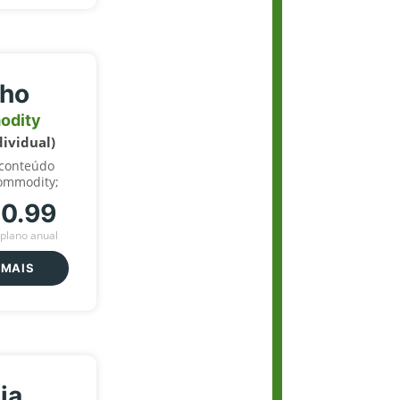
lho
odity
dividual)
 conteúdo
ommodity;
70.99
plano anual
 MAIS
ja