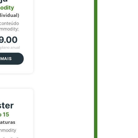
odity
dividual)
 conteúdo
ommodity;
9.00
plano anual
 MAIS
ter
o 15
naturas
mmodity