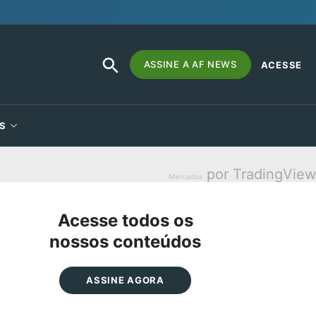
SEARCH
Search
ASSINE A AF NEWS
ACESSE
BUTTON
for:
S
por TradingView
Mercados
Acesse todos os
nossos conteúdos
ASSINE AGORA