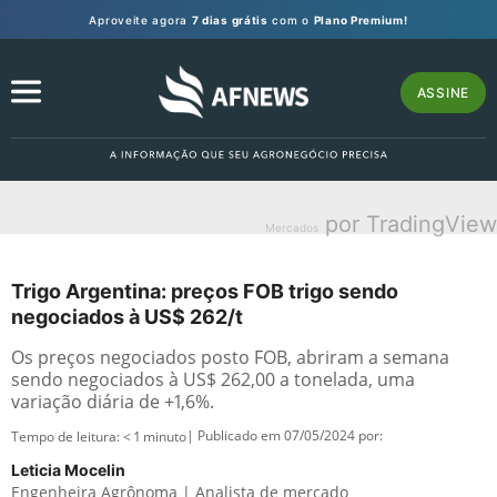
Aproveite agora
7 dias grátis
com o
Plano Premium!
ASSINE
por TradingView
Mercados
Trigo Argentina: preços FOB trigo sendo
negociados à US$ 262/t
Os preços negociados posto FOB, abriram a semana
sendo negociados à US$ 262,00 a tonelada, uma
variação diária de +1,6%.
| Publicado em 07/05/2024 por:
Tempo de leitura:
< 1
minuto
Leticia Mocelin
Engenheira Agrônoma | Analista de mercado