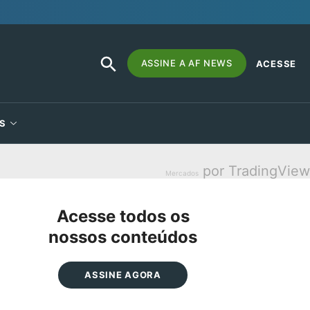
SEARCH
Search
ASSINE A AF NEWS
ACESSE
BUTTON
for:
S
por TradingView
Mercados
Acesse todos os
nossos conteúdos
ASSINE AGORA