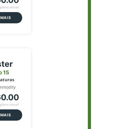
60.00
plano anual
 MAIS
ter
o 15
naturas
mmodity
60.00
plano anual
 MAIS