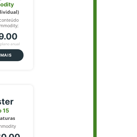
odity
dividual)
 conteúdo
ommodity;
9.00
plano anual
 MAIS
ter
o 15
naturas
mmodity