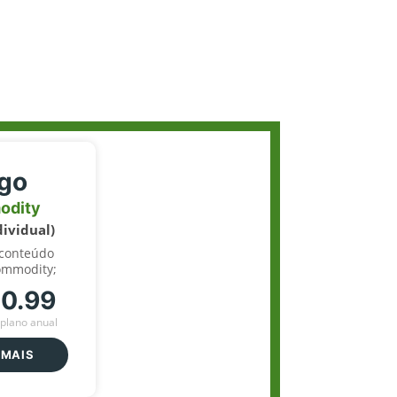
igo
odity
dividual)
 conteúdo
ommodity;
70.99
plano anual
 MAIS