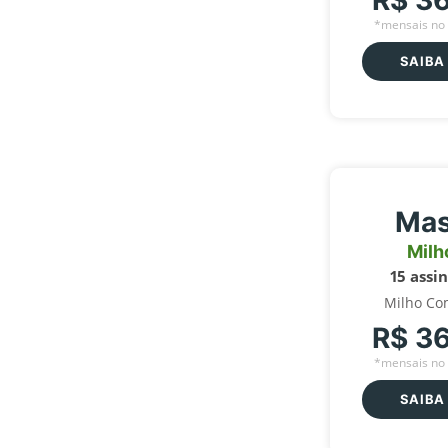
R$ 3
*mensais no 
SAIBA
Mas
Milh
15 assi
Milho Co
R$ 3
*mensais no 
SAIBA