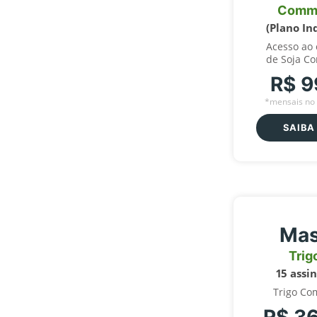
Comm
(Plano In
Acesso ao
de Soja C
R$ 9
*mensais no 
SAIBA
Mas
Trig
15 assi
Trigo Co