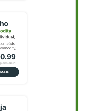
lho
odity
dividual)
 conteúdo
ommodity;
70.99
plano anual
 MAIS
ja