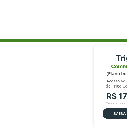
Tr
Comm
(Plano In
Acesso ao
de Trigo C
R$ 1
*mensais no 
SAIBA