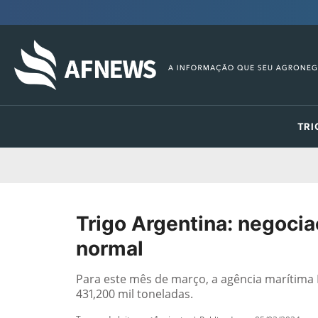
TRI
Trigo Argentina: negocia
normal
Para este mês de março, a agência marítim
431,200 mil toneladas.