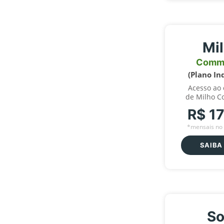
Mi
Comm
(Plano In
Acesso ao
de Milho C
R$ 1
*mensais no 
SAIBA
So